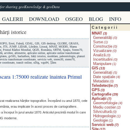
e for sharing geoKnowledge & geoData
GALERII
DOWNLOAD
OSGEO
BLOG
INFO
Categorii
 hărți istorice
MNAT
(3)
Generalități
(0)
Surse
(1)
ROPO
,
Erori
,
Faleză
,
GDAL
,
GIS
,
GIS desktop
,
GLOBE
,
GRASS
,
Construcție
(0)
e
,
JTS
,
JUMP
,
LIDAR
,
Librărie
,
Litoral
,
MNAT
,
MODIS
,
Marea
e
,
Primul Război Mondial
,
QGIS
,
România
,
SRTM
,
Spaţiu
,
Stereo70
,
Vizualizare
(0)
dă
,
acvifere
,
altimetrie
,
aplicatie online
,
aplicatie online transformare
Analiză
(0)
plates
,
gvSIG
,
hackathon
,
hărți istorice
,
modelare
,
paleontologie
,
planuri
Incertitudini
erviciu transformare coordonate
,
serviciu web
,
stereo30
,
stereo70
,
(0)
re coordonate
,
translt online
,
uDig
,
wgs84
,
Ţărm
Manipulare
(1)
GIS
(13)
Generalitați
(5)
 scara 1:75000 realizate înaintea Primul
Date spațiale
(4)
Metadate
(0)
Teledetecție
(7)
GPS
(3)
Cartografie
(29)
Aplicații
(7)
lizat realizarea hărților topografice. Începând cu anul 1870, cele
Geomorfologie
(4)
România, erau implicate în acest proces de cartografiere.
Mediu costier
(2)
Silvicultură
(0)
 a început în jurul anului 1870. Articolul prezintă modul în care
Hidrogeologie
(1)
IG
moderne.
Geologie
(1)
Servicii web
(7)
Site
(17)