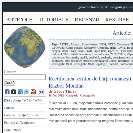
geo-spatial.org: An elegant plac
ARTICOLE
TUTORIALE
RECENZII
RESURSE
Articole
:
Tags:
ASTER
,
Atlantic
,
Bruce Heezen
,
DEM
,
DTED
,
Dobrogea
,
E
GTOPO30
,
Gauss-Krüger
,
Geoserver
,
Geotools
,
Hărţi
,
ILWIS
,
Insul
Neagră
,
Marie Tharp
,
OGC
,
OGR
,
Open Data
,
OpenEV
,
Open sourc
Sulina
,
UTM
,
Unitati de masura
,
Unusual maps
,
VTP
,
WMS
,
Zăpa
coordonate
,
batimetrie
,
etrs89
,
geofizică
,
geologie
,
georeferențiere
,
g
de tragere
,
plăci tectonice
,
proiecție cartografică Bonne
,
rectificare
,
s
stereografic 1930
,
stereografic 1970
,
topologie
,
transdat
,
transforma
Căutare
Rectificarea seriilor de hărți românești
Razboi Mondial
de
Gábor Timár
18 Dec 2012 | Categoria:
Cartografie
/
RSS
/
Atom
/
WMS
/
WFS
În secolul al
XIX
-lea, majoritatea tărilor europene și-au fina
Contact
mai multe dintre noile state independente, printre care și 
Lista de discuții
/
Forum
Realizarea seriilor de hărți care fac subiectul acestui studiu
foile de hartă pot fi georeferențiate și integrate în sisteme
S
Publicat cu
Textpattern
Comunitatea: