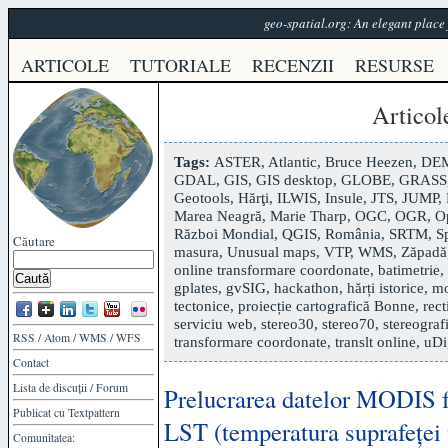
geo-spatial.org: An elegant plac
ARTICOLE
TUTORIALE
RECENZII
RESURSE
Articol
Tags:
ASTER
,
Atlantic
,
Bruce Heezen
,
DE
GDAL
,
GIS
,
GIS desktop
,
GLOBE
,
GRASS
Geotools
,
Hărţi
,
ILWIS
,
Insule
,
JTS
,
JUMP
,
Marea Neagră
,
Marie Tharp
,
OGC
,
OGR
,
O
Război Mondial
,
QGIS
,
România
,
SRTM
,
S
Căutare
masura
,
Unusual maps
,
VTP
,
WMS
,
Zăpadă
online transformare coordonate
,
batimetrie
,
gplates
,
gvSIG
,
hackathon
,
hărți istorice
,
mo
tectonice
,
proiecție cartografică Bonne
,
rect
serviciu web
,
stereo30
,
stereo70
,
stereograf
RSS
/
Atom
/
WMS
/
WFS
transformare coordonate
,
translt online
,
uDi
Contact
Lista de discuții
/
Forum
Prelucrarea datelor MODIS f
Publicat cu
Textpattern
LST (temperatura suprafeței t
Comunitatea: