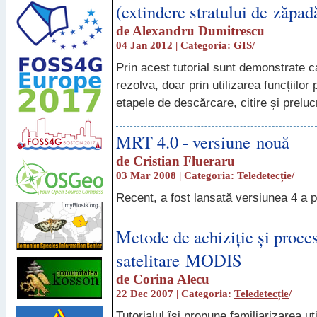
(extindere stratului de zăpad
de
Alexandru Dumitrescu
04 Jan 2012 | Categoria:
GIS
/
Prin acest tutorial sunt demonstrate ca
rezolva, doar prin utilizarea funcțiilor 
etapele de descărcare, citire și prelu
MRT 4.0 - versiune nouă
de
Cristian Flueraru
03 Mar 2008 | Categoria:
Teledetecție
/
Recent, a fost lansată versiunea 4 a 
Metode de achiziție și proces
satelitare MODIS
de
Corina Alecu
22 Dec 2007 | Categoria:
Teledetecție
/
Tutorialul își propune familiarizarea ut