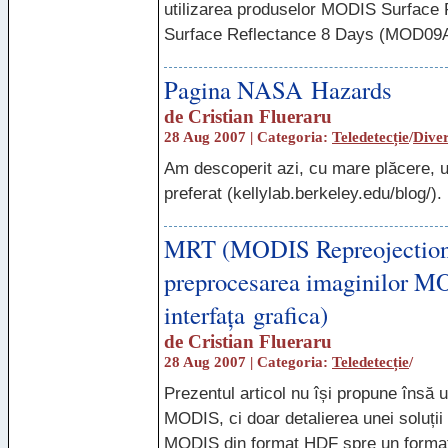
utilizarea produselor
MODIS
Surface 
Surface Reflectance 8 Days (MOD09A
Pagina NASA Hazards
de
Cristian Flueraru
28 Aug 2007 | Categoria:
Teledetecție
/
Dive
Am descoperit azi, cu mare plăcere, u
preferat (kellylab.berkeley.edu/blog/).
MRT (MODIS Repreojection T
preprocesarea imaginilor MO
interfața grafica)
de
Cristian Flueraru
28 Aug 2007 | Categoria:
Teledetecție
/
Prezentul articol nu își propune însă 
MODIS
, ci doar detalierea unei soluți
MODIS
din format
HDF
spre un format