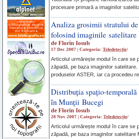
procesare primară a imaginilor sateli
Analiza grosimii stratului d
folosind imaginile satelitare
de
Florin Iosub
17 Dec 2007 | Categoria:
Teledetecție
/
Articolul urmărește modul în care se 
zăpadă, pe baza imaginilor satelitare. 
produselor
ASTER
, iar ca procedeu re
Distribuția spațio-temporală 
în Munții Bucegi
de
Florin Iosub
28 Nov 2007 | Categoria:
Teledetecție
/
Articolul urmărește modul în care se 
zăpadă, pe baza imaginilor satelitare