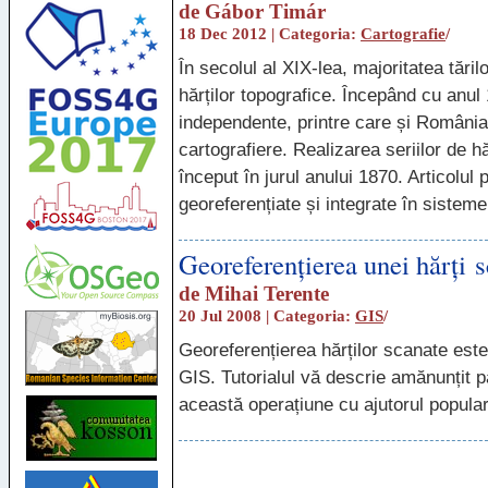
de
Gábor Timár
18 Dec 2012 | Categoria:
Cartografie
/
În secolul al
XIX
-lea, majoritatea tăril
hărților topografice. Începând cu anul 
independente, printre care și România
cartografiere. Realizarea seriilor de h
început în jurul anului 1870. Articolul 
georeferențiate și integrate în sistem
Georeferențierea unei hărți 
de
Mihai Terente
20 Jul 2008 | Categoria:
GIS
/
Georeferențierea hărților scanate este
GIS. Tutorialul vă descrie amănunțit pa
această operațiune cu ajutorul popula