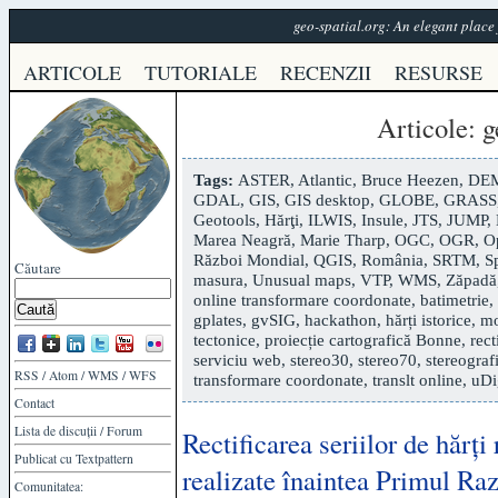
geo-spatial.org: An elegant plac
ARTICOLE
TUTORIALE
RECENZII
RESURSE
Articole
: 
Tags:
ASTER
,
Atlantic
,
Bruce Heezen
,
DE
GDAL
,
GIS
,
GIS desktop
,
GLOBE
,
GRASS
Geotools
,
Hărţi
,
ILWIS
,
Insule
,
JTS
,
JUMP
,
Marea Neagră
,
Marie Tharp
,
OGC
,
OGR
,
O
Război Mondial
,
QGIS
,
România
,
SRTM
,
S
Căutare
masura
,
Unusual maps
,
VTP
,
WMS
,
Zăpadă
online transformare coordonate
,
batimetrie
,
gplates
,
gvSIG
,
hackathon
,
hărți istorice
,
mo
tectonice
,
proiecție cartografică Bonne
,
rect
serviciu web
,
stereo30
,
stereo70
,
stereograf
RSS
/
Atom
/
WMS
/
WFS
transformare coordonate
,
translt online
,
uDi
Contact
Lista de discuții
/
Forum
Rectificarea seriilor de hărț
Publicat cu
Textpattern
realizate înaintea Primul R
Comunitatea: