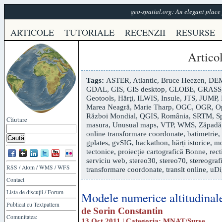
geo-spatial.org: An elegant plac
ARTICOLE
TUTORIALE
RECENZII
RESURSE
Artico
Tags:
ASTER
,
Atlantic
,
Bruce Heezen
,
DE
GDAL
,
GIS
,
GIS desktop
,
GLOBE
,
GRASS
Geotools
,
Hărţi
,
ILWIS
,
Insule
,
JTS
,
JUMP
,
Marea Neagră
,
Marie Tharp
,
OGC
,
OGR
,
O
Război Mondial
,
QGIS
,
România
,
SRTM
,
S
Căutare
masura
,
Unusual maps
,
VTP
,
WMS
,
Zăpadă
online transformare coordonate
,
batimetrie
,
gplates
,
gvSIG
,
hackathon
,
hărți istorice
,
mo
tectonice
,
proiecție cartografică Bonne
,
rect
serviciu web
,
stereo30
,
stereo70
,
stereograf
RSS
/
Atom
/
WMS
/
WFS
transformare coordonate
,
translt online
,
uDi
Contact
Lista de discuții
/
Forum
Modele numerice altitudinale 
Publicat cu
Textpattern
de
Sorin Constantin
Comunitatea:
13 Oct 2011 | Categoria:
MNAT
/
Surse