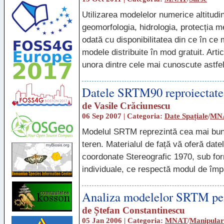
Utilizarea modelelor numerice altitudi
geomorfologia, hidrologia, protecția me
odată cu disponibilitatea din ce în ce 
modele distribuite în mod gratuit. Arti
unora dintre cele mai cunoscute astfe
Datele SRTM90 reproiectate
de
Vasile Crăciunescu
06 Sep 2007 | Categoria:
Date Spațiale
/
MN
Modelul SRTM reprezintă cea mai bună
teren. Materialul de față vă oferă dat
coordonate Stereografic 1970, sub for
individuale, ce respectă modul de împa
Analiza modelelor SRTM pe
de
Ștefan Constantinescu
05 Jan 2006 | Categoria:
MNAT
/
Manipular