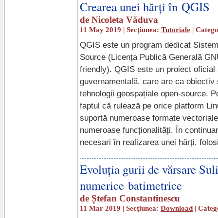
Crearea unei hărți în QGIS
de
Nicoleta Văduva
11 May 2019 | Secţiunea:
Tutoriale
| Categ
QGIS
este un program dedicat Sisteme
Source (Licența Publică Generală
GN
friendly).
QGIS
este un proiect oficial
guvernamentală, care are ca obiectiv 
tehnologii geospațiale open-source. P
faptul că rulează pe orice platform L
suportă numeroase formate vectoriale,
numeroase funcționalități. În continu
necesari în realizarea unei hărți, folo
Evoluția gurii de vărsare Su
numerice batimetrice
de
Ștefan Constantinescu
11 Mar 2019 | Secţiunea:
Download
| Categ