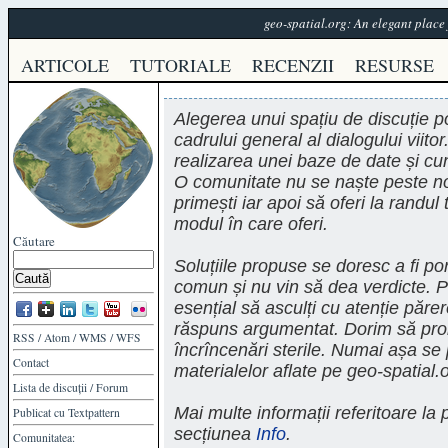
geo-spatial.org: An elegant plac
ARTICOLE
TUTORIALE
RECENZII
RESURSE
Alegerea unui spațiu de discuție po
cadrului general al dialogului viito
realizarea unei baze de date și cun
O comunitate nu se naște peste noa
primești iar apoi să oferi la randu
modul în care oferi.
Căutare
Soluțiile propuse se doresc a fi po
comun și nu vin să dea verdicte. P
esențial să asculți cu atenție părer
răspuns argumentat. Dorim să prom
RSS
/
Atom
/
WMS
/
WFS
încrîncenări sterile. Numai așa se p
Contact
materialelor aflate pe geo-spatial.
Lista de discuții
/
Forum
Mai multe informații referitoare la 
Publicat cu
Textpattern
secțiunea
Info
.
Comunitatea: