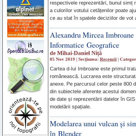
respectivele reprezentări, bunul simț
a culorilor votului cetățenilor poate aj
ce au stat în spatele deciziilor de vot
Alexandru Mircea Imbroane 
Informatice Geografice
de
Mihai-Daniel Niță
05 Nov 2019 | Secţiunea:
Recenzii
| Catego
Cartea d-lui Imbroane este primul tra
românească. Lucrarea este structurat
anexe. Pe parcursul celor peste 800 d
din subiectele aferente acestui domeni
de date și reprezentării datelor în
GIS
modelării spațiale.
Modelarea unui vulcan şi sim
în Blender