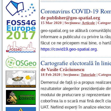
Coronavirus COVID-19 Rom
de
publisher@geo-spatial.org
15 Mar 2020 | Secţiunea:
Articole
| Categor
geo-spatial.org se alătură comunitățil
informare a publicului cu privire la r
făcut ce ne pricepem mai bine, o hartă
https://covid19.geo-spatial.org
.
Cartografie electorală în li
de
Vasile Crăciunescu
18 Feb 2020 | Secţiunea:
Tutoriale
| Catego
Demersul de față și-a propus realizarea
rezultatelor alegerilor prezidențiale 
modului de prelucrare și reprezentare 
coborîrea la o scară mai fină decît cla
UAT
. Nefiind experți în analize elector