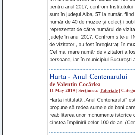
pentru anul 2017, confrom Institutului 
sunt în județul Alba, 57 la număr, fiin
număr de 40 de muzee și colecții public
reprezentat de către numărul de vizitat
județe în anul 2017. Confrom site-ul
I
de vizitatori, au fost înregistrați în m
Cel mai mare număr de vizitatori a fos
persoane, iar în municipiul București 
Harta - Anul Centenarului
de
Valentin Cocârlea
11 May 2019 | Secţiunea:
Tutoriale
| Categ
Harta intitulată „Anul Centenarului” es
propune să redea sumele de bani care 
reabilitarea unor monumente istorice d
cinstea împlinirii celor 100 de ani (C