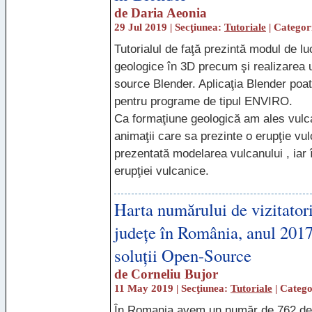
de
Daria Aeonia
29 Jul 2019 | Secţiunea:
Tutoriale
| Categor
Tutorialul de faţă prezintă modul de l
geologice în 3D precum şi realizarea 
source Blender. Aplicaţia Blender poate
pentru programe de tipul
ENVIRO
.
Ca formaţiune geologică am ales vulc
animaţii care sa prezinte o erupţie vul
prezentată modelarea vulcanului , iar 
erupţiei vulcanice.
Harta numărului de vizitatori
județe în România, anul 2017
soluții Open-Source
de
Corneliu Bujor
11 May 2019 | Secţiunea:
Tutoriale
| Categ
În Romania avem un număr de 762 de m