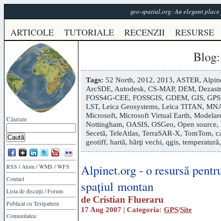
geo-spatial.org: An elegant plac
ARTICOLE
TUTORIALE
RECENZII
RESURSE
Blog
Tags:
52 North
,
2012
,
2013
,
ASTER
,
Alpin
ArcSDE
,
Autodesk
,
CS-MAP
,
DEM
,
Dezastr
FOSS4G-CEE
,
FOSSGIS
,
GDEM
,
GIS
,
GPS
LST
,
Leica Geosystems
,
Leica TITAN
,
MN
Microsoft
,
Microsoft Virtual Earth
,
Modelare
Căutare
Nottingham
,
OASIS
,
OSGeo
,
Open source
,
Secetă
,
TeleAtlas
,
TerraSAR-X
,
TomTom
,
c
geotiff
,
hartă
,
hărţi vechi
,
qgis
,
temperatură
Alpinet.org - o resursă pentr
RSS
/
Atom
/
WMS
/
WFS
Contact
spațiul montan
Lista de discuții
/
Forum
de
Cristian Flueraru
Publicat cu
Textpattern
17 Aug 2007 | Categoria:
GPS
/
Site
Comunitatea: