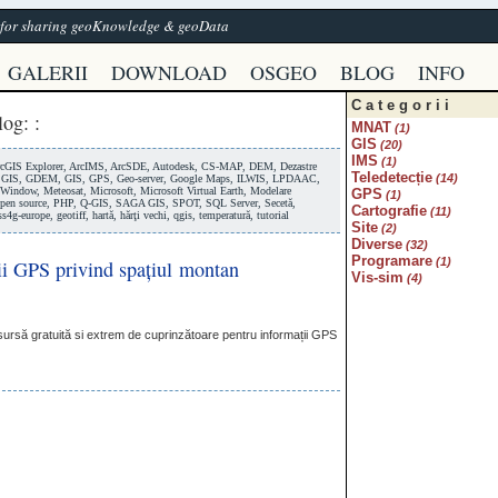
e for sharing geoKnowledge & geoData
GALERII
DOWNLOAD
OSGEO
BLOG
INFO
Categorii
log
:
:
MNAT
(1)
GIS
(20)
IMS
(1)
cGIS Explorer
,
ArcIMS
,
ArcSDE
,
Autodesk
,
CS-MAP
,
DEM
,
Dezastre
Teledetecție
(14)
GIS
,
GDEM
,
GIS
,
GPS
,
Geo-server
,
Google Maps
,
ILWIS
,
LPDAAC
,
Window
,
Meteosat
,
Microsoft
,
Microsoft Virtual Earth
,
Modelare
GPS
(1)
pen source
,
PHP
,
Q-GIS
,
SAGA GIS
,
SPOT
,
SQL Server
,
Secetă
,
Cartografie
(11)
ss4g-europe
,
geotiff
,
hartă
,
hărţi vechi
,
qgis
,
temperatură
,
tutorial
Site
(2)
Diverse
(32)
Programare
(1)
ții GPS privind spațiul montan
Vis-sim
(4)
esursă gratuită si extrem de cuprinzătoare pentru informații
GPS