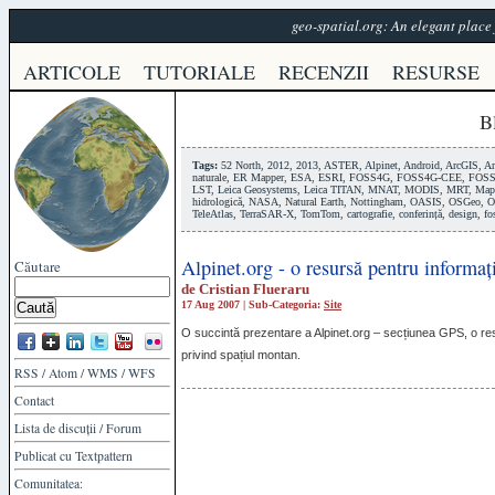
geo-spatial.org: An elegant plac
ARTICOLE
TUTORIALE
RECENZII
RESURSE
B
Tags:
52 North
,
2012
,
2013
,
ASTER
,
Alpinet
,
Android
,
ArcGIS
,
Ar
naturale
,
ER Mapper
,
ESA
,
ESRI
,
FOSS4G
,
FOSS4G-CEE
,
FOSS
LST
,
Leica Geosystems
,
Leica TITAN
,
MNAT
,
MODIS
,
MRT
,
Map
hidrologică
,
NASA
,
Natural Earth
,
Nottingham
,
OASIS
,
OSGeo
,
O
TeleAtlas
,
TerraSAR-X
,
TomTom
,
cartografie
,
conferință
,
design
,
fo
Alpinet.org - o resursă pentru informa
Căutare
de
Cristian Flueraru
17 Aug 2007 | Sub-Categoria:
Site
O succintă prezentare a Alpinet.org – secțiunea
GPS
, o r
privind spațiul montan.
RSS
/
Atom
/
WMS
/
WFS
Contact
Lista de discuții
/
Forum
Publicat cu
Textpattern
Comunitatea: