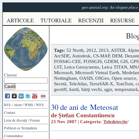
geo-spatial.org: An elegant plac
ARTICOLE
TUTORIALE
RECENZII
RESURSE
Blo
Tags:
52 North
,
2012
,
2013
,
ASTER
,
Alpin
ArcSDE
,
Autodesk
,
CS-MAP
,
DEM
,
Dezastr
FOSS4G-CEE
,
FOSSGIS
,
GDEM
,
GIS
,
GPS
LST
,
Leica Geosystems
,
Leica TITAN
,
MN
Microsoft
,
Microsoft Virtual Earth
,
Modelare
Căutare
Nottingham
,
OASIS
,
OSGeo
,
Open source
,
Secetă
,
TeleAtlas
,
TerraSAR-X
,
TomTom
,
c
geotiff
,
hartă
,
hărţi vechi
,
qgis
,
temperatură
30 de ani de Meteosat
RSS
/
Atom
/
WMS
/
WFS
Contact
de
Ștefan Constantinescu
Lista de discuții
/
Forum
23 Nov 2007 | Categoria:
Teledetecție
/
Publicat cu
Textpattern
Comunitatea: