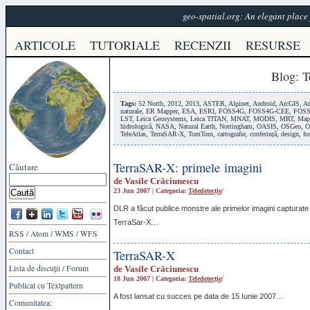
geo-spatial.org: An elegant plac
ARTICOLE
TUTORIALE
RECENZII
RESURSE
Blog
: 
Tags:
52 North
,
2012
,
2013
,
ASTER
,
Alpinet
,
Android
,
ArcGIS
,
Ar
naturale
,
ER Mapper
,
ESA
,
ESRI
,
FOSS4G
,
FOSS4G-CEE
,
FOSS
LST
,
Leica Geosystems
,
Leica TITAN
,
MNAT
,
MODIS
,
MRT
,
Map
hidrologică
,
NASA
,
Natural Earth
,
Nottingham
,
OASIS
,
OSGeo
,
O
TeleAtlas
,
TerraSAR-X
,
TomTom
,
cartografie
,
conferință
,
design
,
fo
TerraSAR-X: primele imagini
Căutare
de
Vasile Crăciunescu
23 Jun 2007 | Categoria:
Teledetecție
/
DLR
a făcut publice monstre ale primelor imagini capturate c
TerraSar-X…
RSS
/
Atom
/
WMS
/
WFS
Contact
TerraSAR-X
Lista de discuții
/
Forum
de
Vasile Crăciunescu
18 Jun 2007 | Categoria:
Teledetecție
/
Publicat cu
Textpattern
A fost lansat cu succes pe data de 15 Iunie 2007…
Comunitatea: