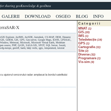
e for sharing geoKnowledge & geoData
GALERII
DOWNLOAD
OSGEO
BLOG
INFO
Categorii
TerraSAR-X
MNAT
(1)
GIS
(20)
IMS
(1)
cGIS Explorer
,
ArcIMS
,
ArcSDE
,
Autodesk
,
CS-MAP
,
DEM
,
Dezastre
Teledetecție
(14)
GIS
,
GDEM
,
GIS
,
GPS
,
Geo-server
,
Google Maps
,
ILWIS
,
LPDAAC
,
Window
,
Meteosat
,
Microsoft
,
Microsoft Virtual Earth
,
Modelare
GPS
(1)
pen source
,
PHP
,
Q-GIS
,
SAGA GIS
,
SPOT
,
SQL Server
,
Secetă
,
Cartografie
(11)
ss4g-europe
,
geotiff
,
hartă
,
hărţi vechi
,
qgis
,
temperatură
,
tutorial
Site
(2)
Diverse
(32)
Programare
(1)
Vis-sim
(4)
u ajutorul senzorului radar amplasat la bordul satelitului