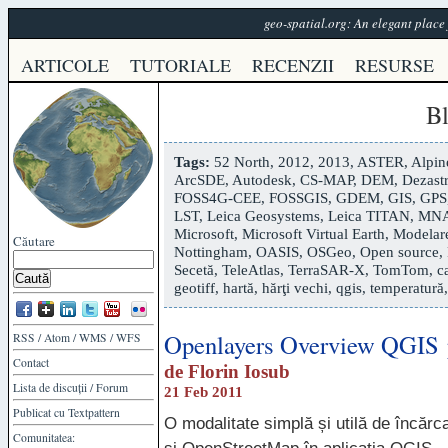
geo-spatial.org: An elegant plac
ARTICOLE
TUTORIALE
RECENZII
RESURSE
B
Tags:
52 North
,
2012
,
2013
,
ASTER
,
Alpin
ArcSDE
,
Autodesk
,
CS-MAP
,
DEM
,
Dezastr
FOSS4G-CEE
,
FOSSGIS
,
GDEM
,
GIS
,
GPS
LST
,
Leica Geosystems
,
Leica TITAN
,
MN
Microsoft
,
Microsoft Virtual Earth
,
Modelare
Căutare
Nottingham
,
OASIS
,
OSGeo
,
Open source
,
Secetă
,
TeleAtlas
,
TerraSAR-X
,
TomTom
,
c
geotiff
,
hartă
,
hărţi vechi
,
qgis
,
temperatură
Openlayers Overview QGIS 
RSS
/
Atom
/
WMS
/
WFS
Contact
de
Florin Iosub
Lista de discuții
/
Forum
21 Feb 2011
Publicat cu
Textpattern
O modalitate simplă și utilă de încărc
Comunitatea: