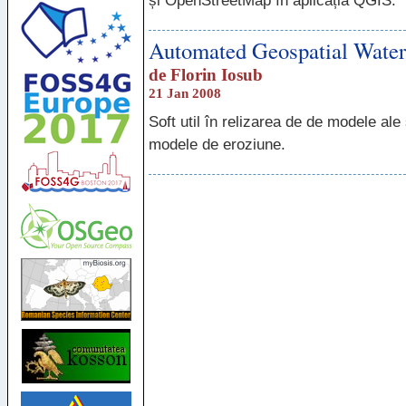
și OpenStreetMap în aplicația
QGIS
.
Automated Geospatial Wat
de
Florin Iosub
21 Jan 2008
Soft util în relizarea de de modele ale 
modele de eroziune.