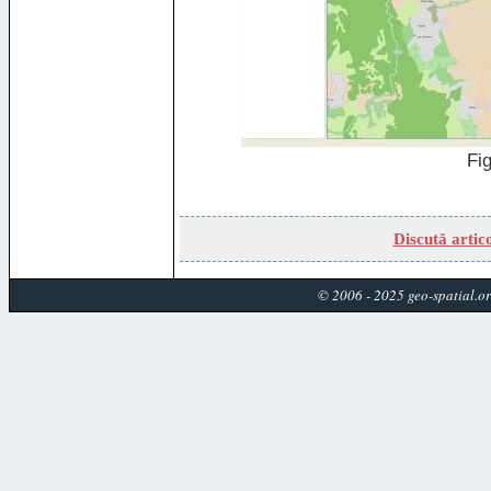
Fig
Discută artico
© 2006 - 2025 geo-spatial.o