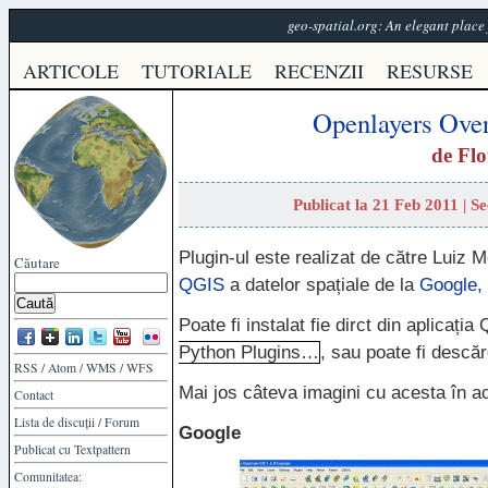
geo-spatial.org: An elegant plac
ARTICOLE
TUTORIALE
RECENZII
RESURSE
Openlayers Ove
de
Flo
Publicat la 21 Feb 2011 | S
Plugin-ul este realizat de către Luiz M
Căutare
QGIS
a datelor spațiale de la
Google
,
Poate fi instalat fie dirct din aplicația
Python Plugins…
, sau poate fi descă
RSS
/
Atom
/
WMS
/
WFS
Mai jos câteva imagini cu acesta în ac
Contact
Lista de discuții
/
Forum
Google
Publicat cu
Textpattern
Comunitatea: