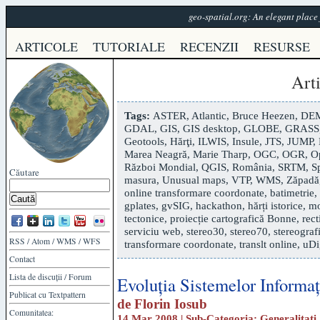
geo-spatial.org: An elegant plac
ARTICOLE
TUTORIALE
RECENZII
RESURSE
Art
Tags:
ASTER
,
Atlantic
,
Bruce Heezen
,
DE
GDAL
,
GIS
,
GIS desktop
,
GLOBE
,
GRASS
Geotools
,
Hărţi
,
ILWIS
,
Insule
,
JTS
,
JUMP
,
Marea Neagră
,
Marie Tharp
,
OGC
,
OGR
,
O
Război Mondial
,
QGIS
,
România
,
SRTM
,
S
Căutare
masura
,
Unusual maps
,
VTP
,
WMS
,
Zăpadă
online transformare coordonate
,
batimetrie
,
gplates
,
gvSIG
,
hackathon
,
hărți istorice
,
mo
tectonice
,
proiecție cartografică Bonne
,
rect
serviciu web
,
stereo30
,
stereo70
,
stereograf
RSS
/
Atom
/
WMS
/
WFS
transformare coordonate
,
translt online
,
uDi
Contact
Lista de discuții
/
Forum
Evoluția Sistemelor Informa
Publicat cu
Textpattern
de
Florin Iosub
Comunitatea:
14 Mar 2008 | Sub-Categoria:
Generalitați