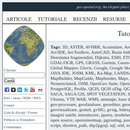
geo-spatial.org: An elegant plac
ARTICOLE
TUTORIALE
RECENZII
RESURSE
Tuto
Tags:
3D
,
ASTER
,
AVHRR
,
Acumulare
,
Ar
ArcSDE
,
ArcToolbox
,
AutoCAD
,
Bazin hid
Densitatea fragmentării
,
Dijkstra
,
ESRI
,
ET
GDAL/OGR
,
GPS
,
GRASS
,
Garmin
,
Gauss
Global Mapper
,
Glovis
,
Google
,
Google Sk
Căutare
JAVA JDK
,
JOSM
,
KML
,
Ka-Map
,
LANDS
MapBuilder
,
MapGuide
,
Mapbender
,
Maps
Nomenclatură
,
OSM
,
OpenGeo Suite
,
Open
PostgreSQL
,
Profile
,
QGIS
,
QGIS uDig
,
QG
SAGA
,
SAGA GIS
,
SPOT VEGETATION
,
S
RSS
/
Atom
/
WMS
/
WFS
Ubuntu
,
VTP
,
WAR
,
WMS
,
animaţie
,
baze d
geo-procesare
,
geodatabase
,
geoeditor
,
geoe
Contact
geovizualizare
,
gratuit
,
gvSIG
,
gvsig
,
hidro
Lista de discuții
/
Forum
imagini satelit
,
introducere
,
jquery
,
modelar
open source
,
openstreetmap
,
pgrouting
,
pos
Publicat cu
Textpattern
script
,
shortest_path
,
shp2pgsql
,
sql
,
srid
,
t
Comunitatea: