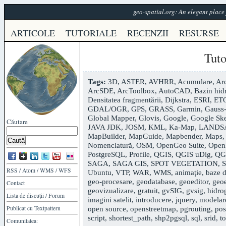
geo-spatial.org: An elegant plac
ARTICOLE
TUTORIALE
RECENZII
RESURSE
Tuto
Tags:
3D
,
ASTER
,
AVHRR
,
Acumulare
,
Ar
ArcSDE
,
ArcToolbox
,
AutoCAD
,
Bazin hid
Densitatea fragmentării
,
Dijkstra
,
ESRI
,
ET
GDAL/OGR
,
GPS
,
GRASS
,
Garmin
,
Gauss
Global Mapper
,
Glovis
,
Google
,
Google Sk
Căutare
JAVA JDK
,
JOSM
,
KML
,
Ka-Map
,
LANDS
MapBuilder
,
MapGuide
,
Mapbender
,
Maps
Nomenclatură
,
OSM
,
OpenGeo Suite
,
Open
PostgreSQL
,
Profile
,
QGIS
,
QGIS uDig
,
QG
SAGA
,
SAGA GIS
,
SPOT VEGETATION
,
S
RSS
/
Atom
/
WMS
/
WFS
Ubuntu
,
VTP
,
WAR
,
WMS
,
animaţie
,
baze d
geo-procesare
,
geodatabase
,
geoeditor
,
geoe
Contact
geovizualizare
,
gratuit
,
gvSIG
,
gvsig
,
hidro
Lista de discuții
/
Forum
imagini satelit
,
introducere
,
jquery
,
modelar
open source
,
openstreetmap
,
pgrouting
,
pos
Publicat cu
Textpattern
script
,
shortest_path
,
shp2pgsql
,
sql
,
srid
,
t
Comunitatea: