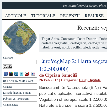
geo-spatial.org: An elegant plac
ARTICOLE
TUTORIALE
RECENZII
RESURSE
Recenzii
: ve
Tags:
Atlas
,
Constanta
,
Delta Dunării
,
Dobr
cartarea vegetatiei
,
cartografie
,
cartografie i
label
,
layout
,
nord
,
pacific
,
teledetectie
,
veg
Căutare
EuroVegMap 2: Harta vegetaț
1:2.500.000)
de
Ciprian Samoilă
26 Feb 2012 | Categoria:
Hărți
/
Digitale
RSS
/
Atom
/
WMS
/
WFS
Contact
Bundesamt für Naturschutz (BfN) / Fe
Lista de discuții
/
Forum
publicat o aplicație interactivă intitu
Publicat cu
Textpattern
Vegetation of Europe, scale 1:2,500,
Comunitatea:
Naturale a Europei la scara 1:2.500.0