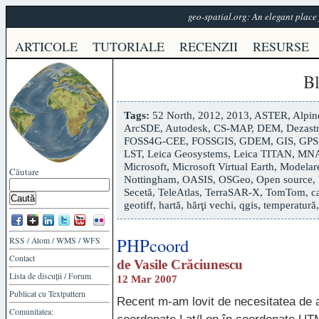
geo-spatial.org: An elegant plac
ARTICOLE
TUTORIALE
RECENZII
RESURSE
B
Tags:
52 North
,
2012
,
2013
,
ASTER
,
Alpin
ArcSDE
,
Autodesk
,
CS-MAP
,
DEM
,
Dezastr
FOSS4G-CEE
,
FOSSGIS
,
GDEM
,
GIS
,
GPS
LST
,
Leica Geosystems
,
Leica TITAN
,
MN
Microsoft
,
Microsoft Virtual Earth
,
Modelare
Căutare
Nottingham
,
OASIS
,
OSGeo
,
Open source
,
Secetă
,
TeleAtlas
,
TerraSAR-X
,
TomTom
,
c
geotiff
,
hartă
,
hărţi vechi
,
qgis
,
temperatură
PHPcoord
RSS
/
Atom
/
WMS
/
WFS
Contact
de
Vasile Crăciunescu
Lista de discuții
/
Forum
12 Mar 2007
Publicat cu
Textpattern
Recent m-am lovit de necesitatea de a 
Comunitatea: