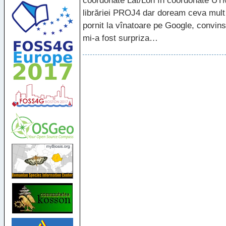
coordonate Lat/Lon în coordonate
UT
librăriei PROJ4 dar doream ceva mult
pornit la vînatoare pe Google, convin
mi-a fost surpriza…