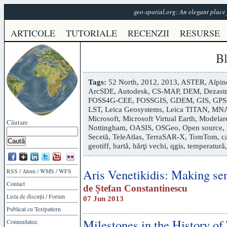
geo-spatial.org: An elegant plac
ARTICOLE
TUTORIALE
RECENZII
RESURSE
B
Tags:
52 North
,
2012
,
2013
,
ASTER
,
Alpin
ArcSDE
,
Autodesk
,
CS-MAP
,
DEM
,
Dezastr
FOSS4G-CEE
,
FOSSGIS
,
GDEM
,
GIS
,
GPS
LST
,
Leica Geosystems
,
Leica TITAN
,
MN
Microsoft
,
Microsoft Virtual Earth
,
Modelare
Căutare
Nottingham
,
OASIS
,
OSGeo
,
Open source
,
Secetă
,
TeleAtlas
,
TerraSAR-X
,
TomTom
,
c
geotiff
,
hartă
,
hărţi vechi
,
qgis
,
temperatură
Aris Venetikidis: Making se
RSS
/
Atom
/
WMS
/
WFS
Contact
de
Ștefan Constantinescu
Lista de discuții
/
Forum
07 Jun 2013
Publicat cu
Textpattern
Milestones in the History o
Comunitatea: