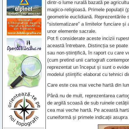
dintr-o lume rurală bazată pe agricult
magico-religioasă. Primele populații (
geometrie euclidiană. Reprezentările s
“sistematizare” a limitelor funciare și 
unor elemente sacrale.
Pot fi considerate aceste incizii rupes
această întrebare. Distincția se poate f
sau non-științifică, în raport cu care
(cum pretind unii cartografi contempor
reprezentat un început și sunt o evide
modelul științific elaborat cu tehnici d
Care este cea mai veche hartă din lu
Până nu de mult, reprezentarea cartog
de argilă scoasă de sub ruinele cetăți
cea mai veche hartă. Pe această hart
cuneiformă și primele indicații asupra 