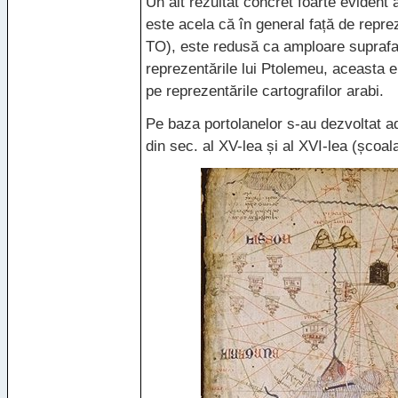
Un alt rezultat concret foarte evident
este acela că în general față de repre
TO), este redusă ca amploare suprafa
reprezentările lui Ptolemeu, aceasta
pe reprezentările cartografilor arabi.
Pe baza portolanelor s-au dezvoltat ad
din sec. al XV-lea și al
XVI
-lea (școal