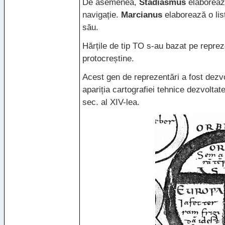
De asemenea,
Stadiasmus
elaborează
navigație.
Marcianus
elaborează o list
său.
Hărțile de tip TO s-au bazat pe repreze
protocreștine.
Acest gen de reprezentări a fost dezvo
apariția cartografiei tehnice dezvoltat
sec. al
XIV
-lea.