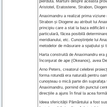
pierdută. Mărturii despre aceasta provi
Aristotel, Eratostene, Strabon, Diogen
Anaximandru a realizat prima viziune 
Strabon și Diogene au atribuit lui Ana
principiu care a stat la baza edificării 
particulară, făcea posibilă determinarea 
meridianului, etc. Cunoștințele lui An
metodelor de măsurare a spațiului și t
Harta construită de Anaximandru era p
înconjurat de ape (Okeanos), avea Delf
Arno Peters, creatorul celebrei proiec
forma rotundă era naturală pentru oame
cunoșteau o mică parte din suprafața
Anaximandru, pornind din punctul centr
direcțiile a ajuns în final la acea formă
Ideea sfericității Pământului a fost su