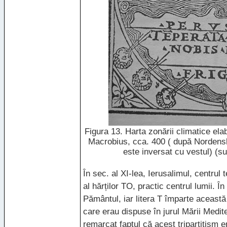
Figura 13. Harta zonării climatice el
Macrobius, cca. 400 ( după Nordensk
este inversat cu vestul) (s
În sec. al XI-lea, Ierusalimul, centrul 
al hărților TO, practic centrul lumii. Î
Pământul, iar litera T împarte această 
care erau dispuse în jurul Mării Medit
remarcat faptul că acest tripartitism e