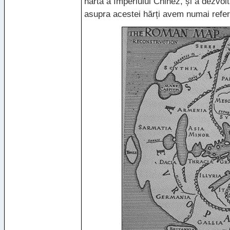
hartă a Imperiului Chinez, și a dezvolta
asupra acestei hărți avem numai referir