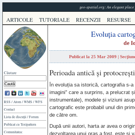
geo-spatial.org: An elegant plac
ARTICOLE
TUTORIALE
RECENZII
RESURSE
Evoluția cartog
de
I
Publicat la 25 Mar 2009 | Secţiu
Perioada antică și protocreșt
Căutare
În evoluția sa istorică, cartografia s-a 
imagini” care a surprins, a prelucrat ș
instrumentale), modele și viziuni asupra
RSS
/
Atom
/
WMS
/
WFS
cartografic este probabil unul din pri
Contact
de către om.
Lista de discuții
/
Forum
Publicat cu
Textpattern
După unii autori, harta ar avea o orig
Comunitatea:
dezvoltarea unui oraș a fost, este și 