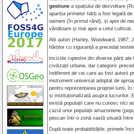
gestiune
a spațiului de dezvoltare (R
apariția primelor hărți a fost legată d
oameni (în primul rând), și apoi de n
vânătoare și mai apoi a celui cultivat, 
Alți autori (Harley, Woodward, 1987; J
hărților cu siguranță a precedat textele
Inciziile rupestre din diverse părți al
civilizații urbane, dar categoric preced
Indiferent de cei care au fost autorii p
instrument universal adoptat de aproap
pentru reprezentarea propriei lumi, în
și instituționalizată asupra lucrurilor.
există populații care nu cunosc nici a
cazul unor populații amazoniene (popula
pescari într-o zonă vastă situată între
După toate probabilitățile, primele înc