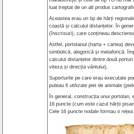
luat treptat de un alt produs cartogra
Aceastea erau un tip de hărți regionale
coastă și calculul distanțelor. În gener
(înscrisuri), care conțineau descrierea
Astfel, portolanul (harta + cartea) d
simbolică, alegorică și metaforică. Î
calculul distanțelor dintre două portur
viteza și direcția vântului).
Suporturile pe care erau executate po
puteau fi utilizate piei de animale (pie
În general, construcția unui portolan, 
16 puncte (cum este cazul hărții pisan
Cele 16 puncte nodale formau o rețea 