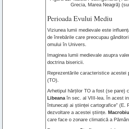
Grecia, Marea Neagră) (su
Perioada Evului Mediu
Viziunea lumii medievale este influen
de înrebările care preocupau gânditorii
omului în Univers.
Imaginea lumii medievale asupra valenț
doctrina bisericii.
Reprezentările caracteristice acestei 
(TO).
Arhetipul hărților TO a fost (se pare) 
Libeana
în sec. al
VIII
-lea. În acest in
întunecați ai științei cartografice” (E.
dezvoltare a acestei științe.
Macrobi
care face o zonare climatică a Pământ