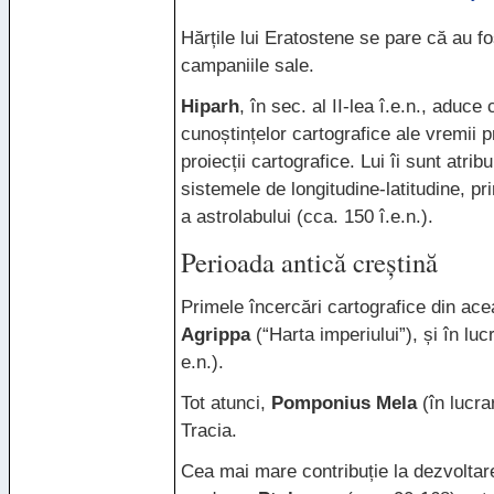
Hărțile lui Eratostene se pare că au f
campaniile sale.
Hiparh
, în sec. al II-lea î.e.n., aduce
cunoștințelor cartografice ale vremii 
proiecții cartografice. Lui îi sunt atrib
sistemele de longitudine-latitudine, prim
a astrolabului (cca. 150 î.e.n.).
Perioada antică creștină
Primele încercări cartografice din ace
Agrippa
(“Harta imperiului”), și în lucr
e.n.).
Tot atunci,
Pomponius Mela
(în lucra
Tracia.
Cea mai mare contribuție la dezvoltarea