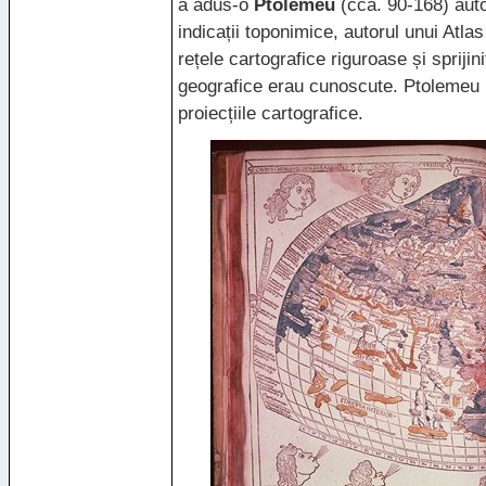
a adus-o
Ptolemeu
(cca. 90-168) auto
indicații toponimice, autorul unui Atla
rețele cartografice riguroase și spriji
geografice erau cunoscute. Ptolemeu r
proiecțiile cartografice.