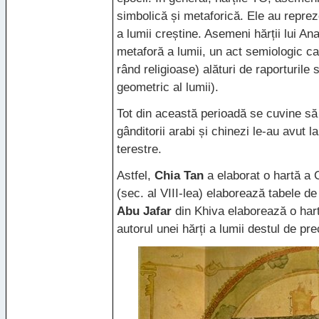
simbolică și metaforică. Ele au repreze
a lumii creștine. Asemeni hărții lui An
metaforă a lumii, un act semiologic car
rând religioase) alături de raporturile 
geometric al lumii).
Tot din această perioadă se cuvine să 
gânditorii arabi și chinezi le-au avut l
terestre.
Astfel,
Chia Tan
a elaborat o hartă a C
(sec. al
VIII
-lea) elaborează tabele de 
Abu Jafar
din Khiva elaborează o hart
autorul unei hărți a lumii destul de pre