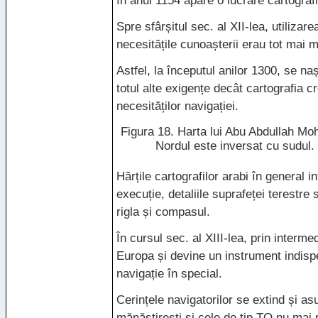
în anul 1154 apare o lucrare cartograf
Spre sfârșitul sec. al
XII
-lea, utilizar
necesitățile cunoașterii erau tot mai m
Astfel, la începutul anilor 1300, se na
totul alte exigențe decât cartografia 
necesităților navigației.
Figura 18. Harta lui Abu Abdullah Moh
Nordul este inversat cu sudul.
Hărțile cartografilor arabi în general 
execuție, detaliile suprafeței terestre
rigla și compasul.
În cursul sec. al
XIII
-lea, prin interme
Europa și devine un instrument indispe
navigație în special.
Cerințele navigatorilor se extind și asup
mănăstirești și cele de tip TO nu mai 