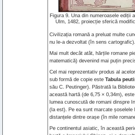
Figura 9. Una din numeroasele ediții ale
Ulm, 1482, proiecție sferică modifi
Civilizația romană a preluat multe cunoș
nu le-a dezvoltat (în sens cartografic)
Mai mult decât atât, hărțile romane pi
matematică) devenind mai puțin preci
Cel mai reprezentativ produs al acelor 
sub formă de copie este
Tabula peut
său C. Peutinger). Păstrată la Bibliote
această hartă (de 6,75 × 0,34m), este
lumea cunoscută de romani dinspre Ins
(la est). Pe ea sunt marcate șoselele 
distanțele dintre orașe (în mile roman
Pe continentul asiatic, în această pe