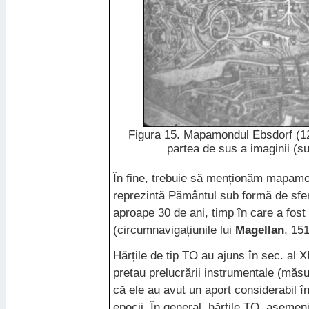
Figura 15. Mapamondul Ebsdorf (123
partea de sus a imaginii (s
În fine, trebuie să menționăm mapamo
reprezintă Pământul sub formă de sfe
aproape 30 de ani, timp în care a fost
(circumnavigațiunile lui
Magellan
, 15
Hărțile de tip TO au ajuns în sec. al
XI
pretau prelucrării instrumentale (măs
că ele au avut un aport considerabil î
epocii. În general, hărțile TO, asemeni