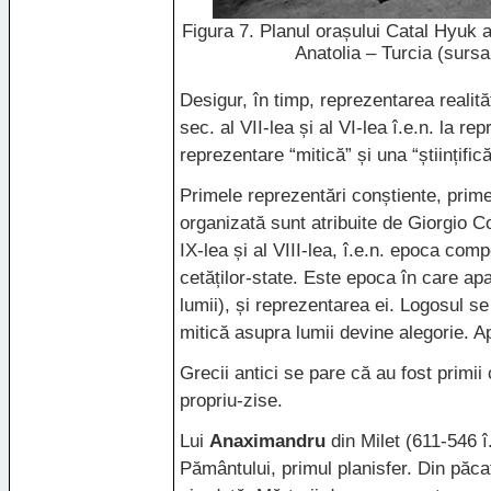
Figura 7. Planul orașului Catal Hyuk a
Anatolia – Turcia (sursa
Desigur, în timp, reprezentarea realită
sec. al
VII
-lea și al VI-lea î.e.n. la re
reprezentare “mitică” și una “științific
Primele reprezentări conștiente, prim
organizată sunt atribuite de Giorgio Co
IX-lea și al
VIII
-lea, î.e.n. epoca com
cetăților-state. Este epoca în care apa
lumii), și reprezentarea ei. Logosul se
mitică asupra lumii devine alegorie. A
Grecii antici se pare că au fost primii 
propriu-zise.
Lui
Anaximandru
din Milet (611-546 î.
Pământului, primul planisfer. Din păc