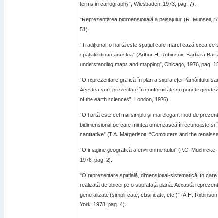
terms in cartography”, Wiesbaden, 1973, pag. 7).
“Reprezentarea bidimensională a peisajului” (R. Munsell, “
51).
“Tradițional, o hartă este spațiul care marchează ceea ce s-a
spațiale dintre acestea” (Arthur H. Robinson, Barbara Bar
understanding maps and mapping”, Chicago, 1976, pag. 15
“O reprezentare grafică în plan a suprafeței Pământului sau 
Acestea sunt prezentate în conformitate cu puncte geodezice,
of the earth sciences”, London, 1976).
“O hartă este cel mai simplu și mai elegant mod de prezent
bidimensional pe care mintea omenească îl recunoaște și îl în
cantitative” (T.A. Margerison, “Computers and the renaiss
“O imagine geografică a environmentului” (P.C. Muehrcke, “
1978, pag. 2).
“O reprezentare spațială, dimensional-sistematică, în care s
realizată de obicei pe o suprafață plană. Această reprezen
generalizate (simplificate, clasificate, etc.)” (A.H. Robins
York, 1978, pag. 4).