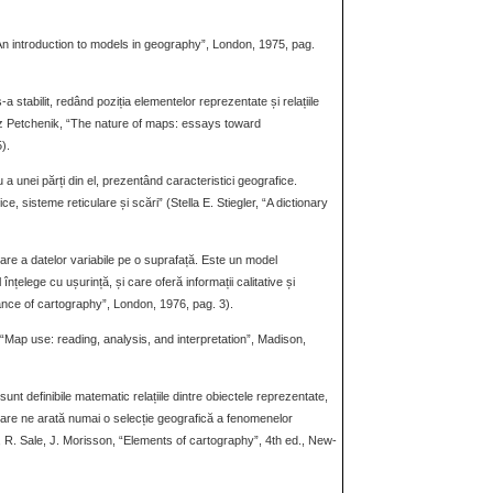
An introduction to models in geography”, London, 1975, pag.
 stabilit, redând poziția elementelor reprezentate și relațiile
tz Petchenik, “The nature of maps: essays toward
).
a unei părți din el, prezentând caracteristici geografice.
 sisteme reticulare și scări” (Stella E. Stiegler, “A dictionary
are a datelor variabile pe o suprafață. Este un model
țelege cu ușurință, și care oferă informații calitative și
ance of cartography”, London, 1976, pag. 3).
Map use: reading, analysis, and interpretation”, Madison,
unt definibile matematic relațiile dintre obiectele reprezentate,
tare ne arată numai o selecție geografică a fenomenelor
on, R. Sale, J. Morisson, “Elements of cartography”, 4th ed., New-