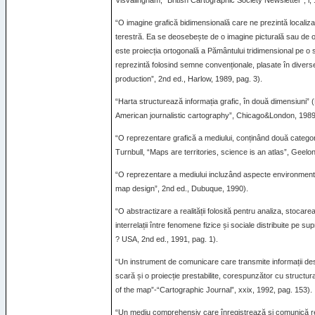
Visvalingham, “British Cartographic Society Newsletter”, i,
“O imagine grafică bidimensională care ne prezintă localizar
terestră. Ea se deosebește de o imagine picturală sau de o
este proiecția ortogonală a Pământului tridimensional pe o su
reprezintă folosind semne convenționale, plasate în divers
production”, 2nd ed., Harlow, 1989, pag. 3).
“Harta structurează informația grafic, în două dimensiuni
American journalistic cartography”, Chicago&London, 1989,
“O reprezentare grafică a mediului, conținând două categorii
Turnbull, “Maps are territories, science is an atlas”, Geelo
“O reprezentare a mediului incluzând aspecte environmenta
map design”, 2nd ed., Dubuque, 1990).
“O abstractizare a realității folosită pentru analiza, stocarea 
interrelații între fenomene fizice și sociale distribuite pe
?
USA
, 2nd ed., 1991, pag. 1).
“Un instrument de comunicare care transmite informații de
scară și o proiecție prestabilite, corespunzător cu structur
of the map”-“Cartographic Journal”, xxix, 1992, pag. 153).
“Un mediu comprehensiv care înregistrează și comunică rela