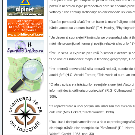
“O reprezentare pe o suprafață plană a unei părți sau a în
poziții în acord cu legile perspectivei care se cheamă proie
Withney “The century dictionary: an enciclopedic lexicon of
“Dacă o persoană aflată într-un balon la mare înălțime sc
hârtie, accea se va numi hartă” (T.H. Huxley, “Physiography
“Un desen al suprafeței Pământului pe o suprafață plană (h
mărimile proporțional, forma și poziția relativă a locurilor
“Într-un sens, o expresie picturală în simboluri definite și
“The use of Ordonance maps in teaching geography”, Geog
“Într-o formă convenabilă și la o scară redusă, o astfel de 
acelei țări” (H.O. Arnold-Forster, “This world of ours: an i
“O abstractizare a trăsăturilor esențiale a unei țări. Ajutor
informații decât călătoria propriu-zisă” (R.G. Collingwood
309).
“O reprezentare a unei porțiuni mai mari sau mai mici din su
culturali” (Max Eckert, “Kartenkunde”, 1930).
“Rezultatul dorinței oamenilor de a da o expresie geografică c
distribuția trăsăturilor esențiale ale Pământului” (F.J. Nort
Wales”, Cardiff, 1933, pag. 33).