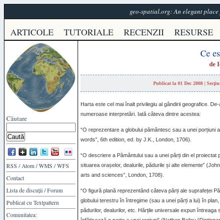
geo-spatial.org: An elegant plac
ARTICOLE
TUTORIALE
RECENZII
RESURSE
Ce es
de
Publicat la 01 Dec 2008 | Secţi
Harta este cel mai înalt privilegiu al gândirii geografice. De
numeroase interpretări. Iată câteva dintre acestea:
Căutare
“O reprezentare a globului pământesc sau a unei porțiuni a 
words”, 6th edition, ed. by J.K., London, 1706).
“O descriere a Pământului sau a unei părți din el proiectat p
RSS
/
Atom
/
WMS
/
WFS
situarea orașelor, dealurile, pădurile și alte elemente” (Joh
arts and sciences”, London, 1708).
Contact
Lista de discuții
/
Forum
“O figură plană reprezentând câteva părți ale suprafeței Pă
globului terestru în întregime (sau a unei părți a lui) în plan,
Publicat cu
Textpattern
pădurilor, dealurilor, etc. Hărțile universale expun întreag
Comunitatea: