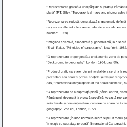
“Reprezentarea grafică a unei părți din suprafața Pământulu
plană” (P.T. Silley, “Topographical maps and photographic in
“Reprezentarea redusă, generalizată și matematic definită a s
reciproce a diferitelor fenomene naturale și sociale, în conc
science”, 1959).
“Imaginea selectivă, simbolizată și generalizată, la o scară 
(Erwin Raisz, “Principles of cartography”, New-York, 1962,
“O reprezentare proporțională a unei anumite zone de pe su
“Background to geography”, London, 1964, pag. 80).
“Produsul grafic care are rolul primordial de a servi la la re
prezentării sau analizei poziției spațiale și relațiilor reci
Sills, “International encyclopedia of the social sciences”,
“O reprezentare pe o suprafață plană (hârtie, carton, plastic
Pământului, desenată la o scară specifică. Această repreze
selectivitate și convenționalism, conform cu scara de lucru 
geography”, 2nd ed., London, 1972).
“O reprezentare (în mod normal la scară și pe un mediu plan
în relație cu suprafața terestră” (International Cartographic