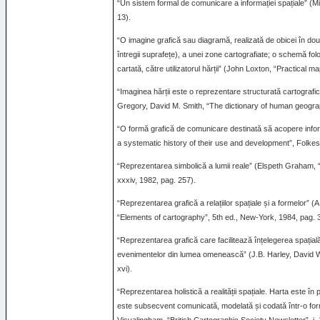
“Un sistem formal de comunicare a informației spațiale” (Mi
13).
“O imagine grafică sau diagramă, realizată de obicei în dou
întregii suprafețe), a unei zone cartografiate; o schemă folo
cartată, către utilizatorul hărții” (John Loxton, “Practical 
“Imaginea hărții este o reprezentare structurată cartografic
Gregory, David M. Smith, “The dictionary of human geogra
“O formă grafică de comunicare destinată să acopere info
a systematic history of their use and development”, Folkes
“Reprezentarea simbolică a lumii reale” (Elspeth Graham,
xxxiv, 1982, pag. 257).
“Reprezentarea grafică a relațiilor spațiale și a formelor” 
“Elements of cartography”, 5th ed., New-York, 1984, pag. 3
“Reprezentarea grafică care facilitează înțelegerea spațială a
evenimentelor din lumea omenească” (J.B. Harley, David W
xvi).
“Reprezentarea holistică a realității spațiale. Harta este în p
este subsecvent comunicată, modelată și codată într-o for