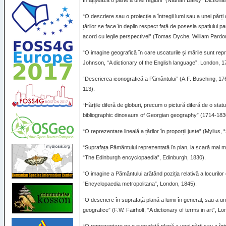
înfățișează o parte a unei regiuni” (Nathan Bailey “Diction
“O descriere sau o proiecție a întregii lumi sau a unei părți
țărilor se face în deplin respect față de posesia spațiului par
acord cu legile perspectivei” (Tomas Dyche, William Pardon
“O imagine geografică în care uscaturile și mările sunt repr
Johnson, “A dictionary of the English language”, London, 1
“Descrierea iconografică a Pământului” (A.F. Busching, 176
113).
“Hărțile diferă de globuri, precum o pictură diferă de o sta
bibliographic dinosaurs of Georgian geography” (1714-1830
“O reprezentare lineală a țărilor în proporții juste” (Mylius
“Suprafața Pământului reprezentată în plan, la scară mai 
“The Edinburgh encyclopaedia”, Edinburgh, 1830).
“O imagine a Pământului arătând poziția relativă a locurilor
“Encyclopaedia metropolitana”, London, 1845).
“O descriere în suprafață plană a lumii în general, sau a un
geografice” (F.W. Fairholt, “A dictionary of terms in art”, L