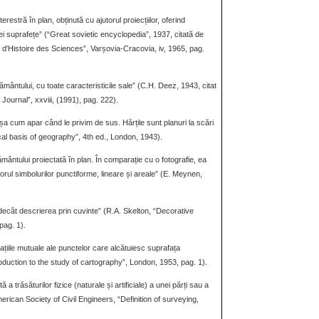
restră în plan, obținută cu ajutorul proiecțiilor, oferind
elei suprafețe” (“Great sovietic encyclopedia”, 1937, citată de
 d′Histoire des Sciences”, Varșovia-Cracovia, iv, 1965, pag.
ântului, cu toate caracteristicile sale” (C.H. Deez, 1943, citat
 Journal”, xxviii, (1991), pag. 222).
șa cum apar când le privim de sus. Hărțile sunt planuri la scări
cal basis of geography”, 4th ed., London, 1943).
mântului proiectată în plan. În comparație cu o fotografie, ea
rul simbolurilor punctiforme, lineare și areale” (E. Meynen,
 decât descrierea prin cuvinte” (R.A. Skelton, “Decorative
pag. 1).
ațiile mutuale ale punctelor care alcătuiesc suprafața
duction to the study of cartography”, London, 1953, pag. 1).
a trăsăturilor fizice (naturale și artificiale) a unei părți sau a
merican Society of Civil Engineers, “Definition of surveying,