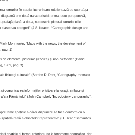
 1989).
ea lucrurilor în spațiu, lucruri care relaționează cu suprafața
 diagramă prin două caracteristici: prima, este perspectivă,
prafață plană; a doua, nu descrie pictural lucrurile ci le
e clase sau categorii” (J.S. Keates, “Cartographic design and
” (Mark Monmonier, “Maps with the news: the development of
 pag. 1).
 de elemente: pictoriale (iconice) și non-pictoriale” (David
ng, 1989, pag. 3).
le fizice și culturale” (Borden D. Dent, “Cartography-thematic
și comunicarea informațiilor privitoare la locații, atribute și
 suprafața Pământului” (John Campbell, “Introductory cartography”,
spre teme spațiale a căror dispunere se face conform cu o
a spațială reală a obiectelor reprezentate” (D. Ucar, “Semantics
ții spațiale și forme, referindu-se la fenomene geografice, dar