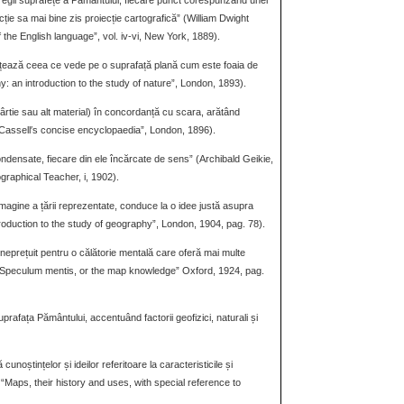
tregii suprafețe a Pământului, fiecare punct corespunzând unei
cție sa mai bine zis proiecție cartografică” (William Dwight
 the English language”, vol. iv-vi, New York, 1889).
hițează ceea ce vede pe o suprafață plană cum este foaia de
: an introduction to the study of nature”, London, 1893).
ârtie sau alt material) în concordanță cu scara, arătând
” (“Cassell′s concise encyclopaedia”, London, 1896).
 condensate, fiecare din ele încărcate de sens” (Archibald Geikie,
raphical Teacher, i, 1902).
imagine a țării reprezentate, conduce la o idee justă asupra
ntroduction to the study of geography”, London, 1904, pag. 78).
ul neprețuit pentru o călătorie mentală care oferă mai multe
, “Speculum mentis, or the map knowledge” Oxford, 1924, pag.
prafața Pământului, accentuând factorii geofizici, naturali și
unoștințelor și ideilor referitoare la caracteristicile și
h, “Maps, their history and uses, with special reference to