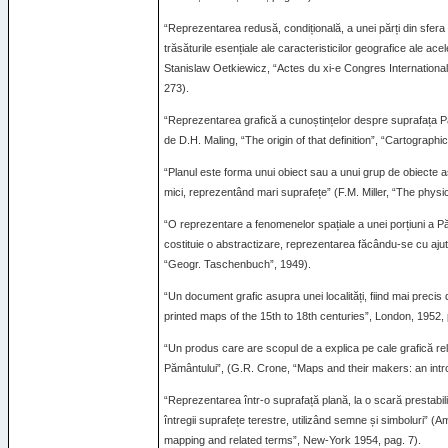
“Reprezentarea redusă, condițională, a unei părți din sfera te
trăsăturile esențiale ale caracteristicilor geografice ale ac
Stanislaw Oetkiewicz, “Actes du xi-e Congres International
273).
“Reprezentarea grafică a cunoștințelor despre suprafața Păm
de D.H. Maling, “The origin of that definition”, “Cartographic
“Planul este forma unui obiect sau a unui grup de obiecte a
mici, reprezentând mari suprafețe” (F.M. Miller, “The physi
“O reprezentare a fenomenelor spațiale a unei porțiuni a Pă
costituie o abstractizare, reprezentarea făcându-se cu ajuto
“Geogr. Taschenbuch”, 1949).
“Un document grafic asupra unei localități, fiind mai precis
printed maps of the 15th to 18th centuries”, London, 1952, 
“Un produs care are scopul de a explica pe cale grafică rel
Pământului”, (G.R. Crone, “Maps and their makers: an intro
“Reprezentarea într-o suprafață plană, la o scară prestabilită 
întregii suprafețe terestre, utilizând semne și simboluri” (A
mapping and related terms”, New-York 1954, pag. 7).