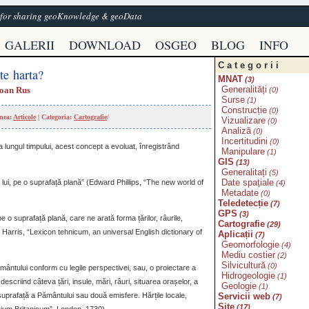
e for sharing geoKnowledge & geoData
GALERII
DOWNLOAD
OSGEO
BLOG
INFO
Categorii
te harta?
MNAT
(3)
Generalități
Ioan Rus
(0)
Surse
(1)
Construcție
(0)
unea:
Articole
| Categoria:
Cartografie
/
Vizualizare
(0)
Analiză
(0)
Incertitudini
(0)
-a lungul timpului, acest concept a evoluat, înregistrând
Manipulare
(1)
GIS
(13)
Generalitați
(5)
Date spațiale
lui, pe o suprafață plană” (Edward Phillips, “The new world of
(4)
Metadate
(0)
Teledetecție
(7)
GPS
(3)
e o suprafață plană, care ne arată forma țărilor, râurile,
Cartografie
(29)
n Harris, “Lexicon tehnicum, an universal English dictionary of
Aplicații
(7)
Geomorfologie
(4)
Mediu costier
(2)
Silvicultură
(0)
mântului conform cu legile perspectivei, sau, o proiectare a
Hidrogeologie
(1)
 descriind câteva țări, insule, mări, râuri, situarea orașelor, a
Geologie
(1)
Servicii web
a suprafață a Pământului sau două emisfere. Hărțile locale,
(7)
Site
(17)