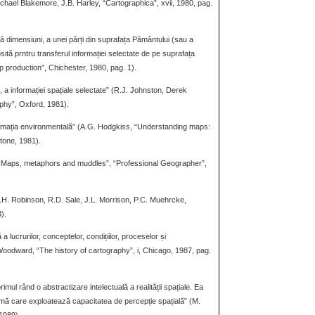
chael Blakemore, J.B. Harley, “Cartographica”, xvii, 1980, pag.
ă dimensiuni, a unei părți din suprafața Pământului (sau a
sită prntru transferul informației selectate de pe suprafața
map production”, Chichester, 1980, pag. 1).
, a informației spațiale selectate” (R.J. Johnston, Derek
phy”, Oxford, 1981).
rmația environmentală” (A.G. Hodgkiss, “Understanding maps:
tone, 1981).
 “Maps, metaphors and muddles”, “Professional Geographer”,
(A.H. Robinson, R.D. Sale, J.L. Morrison, P.C. Muehrcke,
).
 lucrurilor, conceptelor, condițiilor, proceselor și
oodward, “The history of cartography”, i, Chicago, 1987, pag.
rimul rând o abstractizare intelectuală a realității spațiale. Ea
mă care exploatează capacitatea de percepție spațială” (M.