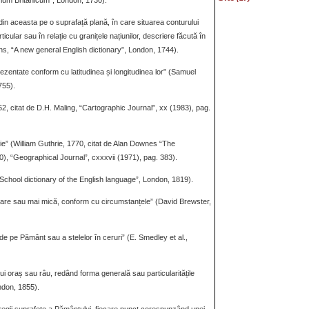
arium Britanicum”, London, 1730).
 din aceasta pe o suprafață plană, în care situarea conturului
ticular sau în relație cu granițele națiunilor, descriere făcută în
s, “A new general English dictionary”, London, 1744).
ezentate conform cu latitudinea și longitudinea lor” (Samuel
755).
2, citat de D.H. Maling, “Cartographic Journal”, xx (1983), pag.
tuie” (William Guthrie, 1770, citat de Alan Downes “The
), “Geographical Journal”, cxxxvii (1971), pag. 383).
, “School dictionary of the English language”, London, 1819).
mare sau mai mică, conform cu circumstanțele” (David Brewster,
 de pe Pământ sau a stelelor în ceruri” (E. Smedley et al.,
ui oraș sau râu, redând forma generală sau particularitățile
ondon, 1855).