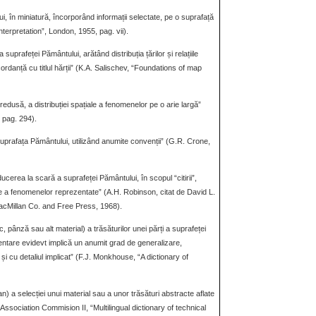
i, în miniatură, încorporând informații selectate, pe o suprafață
terpretation”, London, 1955, pag. vii).
uprafeței Pământului, arătând distribuția țărilor și relațiile
ordanță cu titlul hărții” (K.A. Salischev, “Foundations of map
redusă, a distribuției spațiale a fenomenelor pe o arie largă”
 pag. 294).
prafața Pământului, utilizând anumite convenții” (G.R. Crone,
ducerea la scară a suprafeței Pământului, în scopul “citirii”,
proce a fenomenelor reprezentate” (A.H. Robinson, citat de David L.
 MacMillan Co. and Free Press, 1968).
, pânză sau alt material) a trăsăturilor unei părți a suprafeței
ntare evidevt implică un anumit grad de generalizare,
și cu detaliul implicat” (F.J. Monkhouse, “A dictionary of
) a selecției unui material sau a unor trăsături abstracte aflate
 Association Commision II, “Multilingual dictionary of technical