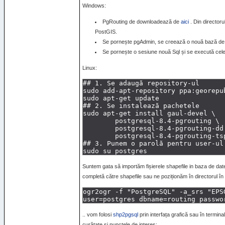
Windows:
PgRouting de downloadează de
aici
. Din directoru
PostGIS.
Se pornește pgAdmin, se creează o nouă bază de 
Se pornește o sesiune nouă Sql și se execută cele tr
Linux:
Suntem gata să importăm fișierele shapefile in baza de date
completă către shapefile sau ne poziționăm în directorul în
.. vom folosi
shp2pgsql
prin interfața grafică sau în termina
curățate și punctele de interes: