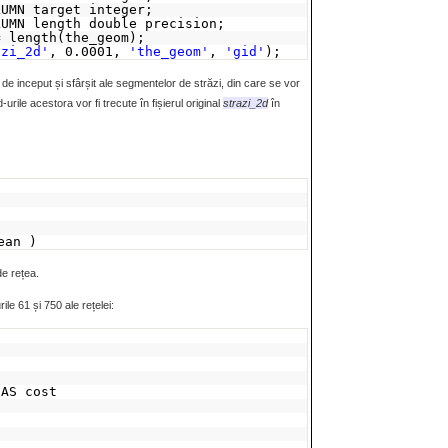
LUMN target integer;
LUMN length double precision;
= length(the_geom);
azi_2d'
, 0.0001,
'the_geom'
,
'gid'
);
de inceput și sfârșit ale segmentelor de străzi, din care se vor
id-urile acestora vor fi trecute în fișierul original
strazi_2d
în
ean )
de rețea.
le 61 și 750 ale rețelei:
 AS cost