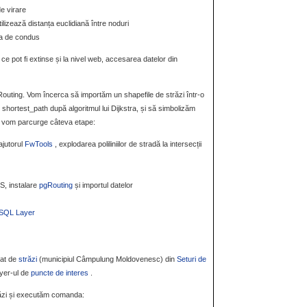
de virare
tilizează distanța euclidiană între noduri
ța de condus
 ce pot fi extinse și la nivel web, accesarea datelor din
Routing. Vom încerca să importăm un shapefile de străzi într-o
hortest_path după algoritmul lui Dijkstra, și să simbolizăm
ct vom parcurge câteva etape:
ajutorul
FwTools
, explodarea poliliniilor de stradă la intersecții
S, instalare
pgRouting
și importul datelor
SQL
Layer
iat de
străzi
(municipiul Câmpulung Moldovenesc) din
Seturi de
ayer-ul de
puncte de interes
.
trăzi și executăm comanda: