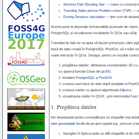
Shortest Path Shooting Star
— rutare cu restricții 
Traveling Sales person Problem solver
(
TSP
) — u
Driving Distance calculation
— ține cont de distan
Acesta pune la dispoziție funcționalități avansate de rutare,
PostgreSQL și vizualizarea rezultatelor în QGis sau uDig.
Tutorialul de față ne va ajuta să facem primul pas către pg
bază de date creată în PostgreSQL /PostGis, să creăm un s
rutele interactiv în QGis. Desigur, pentru un rezultat core
pregătirea datelor: eliminarea coordonatelor
3D
cu 
cu ajutorul funcției Clean din
gvSIG
instalare
PostgreSQL
și
PostGIS
crearea unei baze de date după template-ul PostGI
crearea rutelor cu ajutorul algoritmului
Dijkstra
vizualizarea rutelor în
QGIS
, prin intermediul
Fast
1. Pregătirea datelor
Am downloadat pentru exemplificare un shapefile mai detal
date geospațiale locale
de pe geo-spatial.org , precum și l
Navigăm în fișierul unde se află shapefile-ul de s