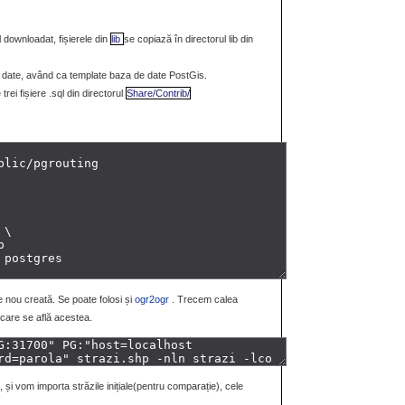
l downloadat, fișierele din
lib
se copiază în directorul lib din
date, având ca template baza de date PostGis.
ei fișiere .sql din directorul
Share/Contrib/
 nou creată. Se poate folosi și
ogr2ogr
. Trecem calea
 care se află acestea.
l, și vom importa străzile inițiale(pentru comparație), cele