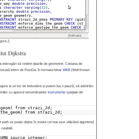
gura 2.
lui Dijkstra
a interogări să vedem tipurile de geometrie. Coloana de
stocată intern de PostGis în formatul binar
WKB
(Well Known
ajuns la un loc de belvedere și putem lua o pauză, să admirăm
triilor cu ajutorul nenumăratelor
instrumente
spațiale din
_geom) from strazi_2d;
(the_geom) from strazi_2d;
-path se poate obține în modul cel mai ușor utilizând algoritmul
 rutabilă:
LUMN source integer;