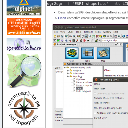
Deschidem gvSIG, deschidem shapefile-ul strazi_l
->
Clean
corectăm erorile topologice și segmentăm str