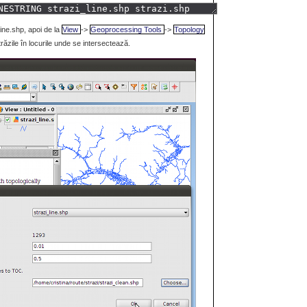
ine.shp, apoi de la
View
->
Geoprocessing Tools
->
Topology
ăzile în locurile unde se intersectează.