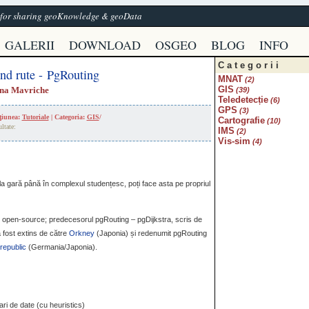
e for sharing geoKnowledge & geoData
GALERII
DOWNLOAD
OSGEO
BLOG
INFO
Categorii
ând rute - PgRouting
MNAT
(2)
GIS
ina Mavriche
(39)
Teledetecție
(6)
GPS
(3)
cţiunea:
Tutoriale
| Categoria:
GIS
/
Cartografie
(10)
ultate:
IMS
(2)
Vis-sim
(4)
e la gară până în complexul studențesc, poți face asta pe propriul
ct open-source; predecesorul pgRouting – pgDijkstra, scris de
 fost extins de către
Orkney
(Japonia) și redenumit pgRouting
republic
(Germania/Japonia).
ri de date (cu heuristics)