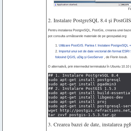
Fi
2. Instalare PostgreSQL 8.4 și PostGIS
Pentru instalarea PostgreSQL, PostGis, crearea unei baze 
pot consulta următoarele materiale de pe geospatial.org:
Utilizare PostGIS. Partea I: Instalare PostgreSQL 
Importul unui set de date vectorial din format
ESRI
S
folosind
QGIS
, uDig și GeoServer
, de Florin Iosub.
O alternativă, prin intermediul terminalului în Ubuntu 10.1
3. Crearea bazei de date, instalarea pg