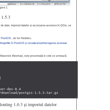
gura 1.
 1.5.3
de date, importul datelor și accesarea acestora în QGis, se
+ PostGIS
, de Ion Nedelcu.
hapefile în PostGIS și vizualizarea/interogarea acestuia
0 (Maverick Meerkat), este prezentată in cele ce urmează:
Routing 1.0.3 și importul datelor