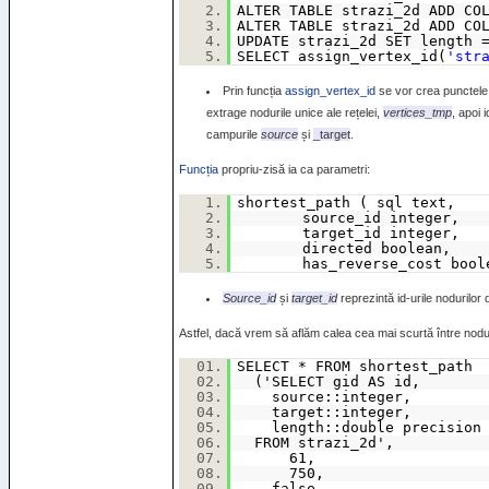
2.
ALTER TABLE strazi_2d ADD CO
3.
ALTER TABLE strazi_2d ADD CO
4.
UPDATE strazi_2d SET length 
5.
SELECT assign_vertex_id(
'str
Prin funcția
assign_vertex_id
se vor crea punctele 
extrage nodurile unice ale rețelei,
vertices_tmp
, apoi 
campurile
source
și
_target
.
Funcția
propriu-zisă ia ca parametri:
1.
shortest_path ( sql text,
2.
source_id integer,
3.
target_id integer,
4.
directed boolean,
5.
has_reverse_cost bool
Source_id
și
target_id
reprezintă id-urile nodurilor 
Astfel, dacă vrem să aflăm calea cea mai scurtă între noduri
01.
SELECT * FROM shortest_path
02.
('SELECT gid AS id,
03.
source::integer,
04.
target::integer,
05.
length::double precision
06.
FROM strazi_2d',
07.
61,
08.
750,
09.
false,