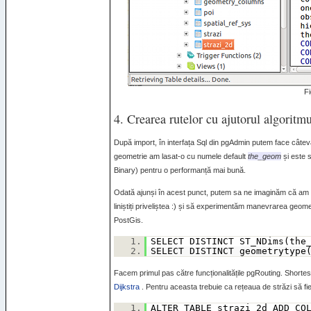
Fi
4. Crearea rutelor cu ajutorul algoritmu
După import, în interfața Sql din pgAdmin putem face câtev
geometrie am lasat-o cu numele default
the_geom
și este 
Binary) pentru o performanță mai bună.
Odată ajunși în acest punct, putem sa ne imaginăm că am 
liniștiți priveliștea :) și să experimentăm manevrarea geome
PostGis.
1.
SELECT DISTINCT ST_NDims(the
2.
SELECT DISTINCT geometrytype
Facem primul pas către funcționalitățile pgRouting. Shortest
Dijkstra
. Pentru aceasta trebuie ca rețeaua de străzi să fie
1.
ALTER TABLE strazi_2d ADD CO