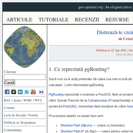
geo-spatial.org: An elegant plac
ARTICOLE
TUTORIALE
RECENZII
RESURSE
Distrează-te cre
de
Crist
Publicat la 22 Sep 2011 | Se
Nivel de dific
1. Ce reprezintă pgRouting?
Căutare
Dacă vrei sa le arăți prietenilor tăi calea cea mai scurtă d
calculator :) prin intermediul pgRouting.
PgRouting
reprezintă o extensie a PostGIS, fiind un proie
RSS
/
Atom
/
WMS
/
WFS
către Sylvain Pasche de la
Camptocamp
(Franța/Suedia) a
(proiectul
PostLBS
), momentan fiind menținut de către
Geo
Contact
Lista de discuții
/
Forum
Procesarea datelor se poate face prin:
Publicat cu
Textpattern
Shortest Path Dijkstra
— rutare cu heuristics
Comunitatea:
Shortest Path A*
(A-Star) — rutare pentru seturi ma