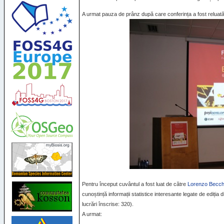
A urmat pauza de prânz după care conferința a fost reluată 
Pentru început cuvântul a fost luat de către
Lorenzo Becch
cunoștință informații statistice interesante legate de ediția
lucrări înscrise: 320).
A urmat: