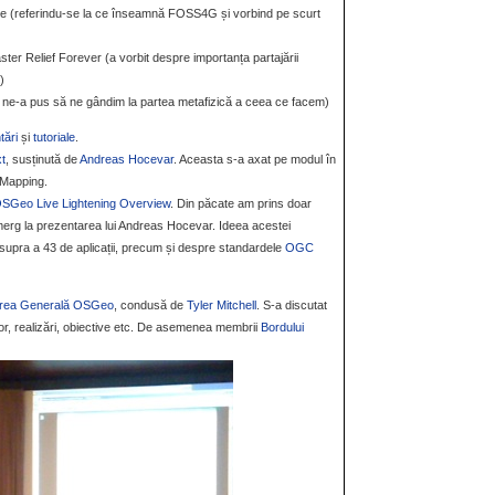
 (referindu-se la ce înseamnă FOSS4G și vorbind pe scurt
r Relief Forever (a vorbit despre importanța partajării
)
 ne-a pus să ne gândim la partea metafizică a ceea ce facem)
tări
și
tutoriale
.
t
, susținută de
Andreas Hocevar
. Aceasta s-a axat pe modul în
-Mapping.
SGeo Live Lightening Overview
. Din păcate am prins doar
merg la prezentarea lui Andreas Hocevar. Ideea acestei
supra a 43 de aplicații, precum și despre standardele
OGC
rea Generală OSGeo
, condusă de
Tyler Mitchell
. S-a discutat
itor, realizări, obiective etc. De asemenea membrii
Bordului