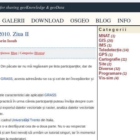
e for sharing geoKnowledge & geoData
GALERII
DOWNLOAD
OSGEO
BLOG
INFO
Categorii
10. Ziua II
MNAT
(1)
GIS
orin Iosub
(20)
IMS
(1)
Teledetecție
(14)
ecţiunea:
Blog
| Categoria:
Diverse
/
GPS
(1)
Cartografie
(11)
Site
(2)
. Din păcate iar nu mă regăseam pe lista participanților, dar de
Diverse
(32)
Programare
(1)
Vis-sim
(4)
to GRASS
, acesta adresându-se ca și cel de ieri începătorilor și
ele caracteristici ale aplicației
GRASS
practică în urma căreia participanții puteau învăța despre cum
 exportul datelor vectoriale și raster, analiza datelor vectoriale
tc.
in cadrul
Universității Trento
din Italia.
re s-a desfășurat cea de-a doua parte. Nu s-au respectat
 am fost nevoiți să urmăm un tutorial singuri, iar în momentul
lam la moderatori.