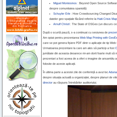
Miguel Montesinos
: Beyond Open Source Software
despre comunitatea spaniolă)
Schuyler Erle
: How Crowdsourcing Changed Disaste
datelor geo-spațiale făcând referire la
Haiti Crisis Map
Arnulf Christl
: The State of OSGeo (un discurs ce
După o scurtă pauză, s-a continuat cu sesiunea de
prezen
Am optat pentru prezentarea
Web Map Printing with GeoEx
care se pot genera fișiere PDF dintr-o aplicație de tip Web
Urmatoarea prezentare la care am ales să particip a fost
O
jumătate din aceasta deoarece mi-am dorit foarte mult să 
prezentari a fost aceea de a oferi o imagine de ansamblu a
folosite de aceste aplicații.
În ultima parte a acestei zile de conferință a avut loc
Aduna
despre situația actuală a organizației, despre planuri de vi
director
au răspuns întrebărilor auditoriului.