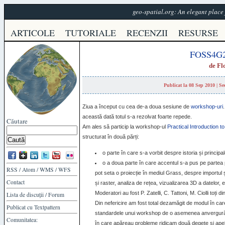
geo-spatial.org: An elegant plac
ARTICOLE
TUTORIALE
RECENZII
RESURSE
FOSS4G20
de
Fl
Publicat la 08 Sep 2010 | S
Ziua a început cu cea de-a doua sesiune de
workshop-uri
această dată totul s-a rezolvat foarte repede.
Căutare
Am ales să particip la workshop-ul
Practical Introduction 
structurat în două părți:
o parte în care s-a vorbit despre istoria și principal
o a doua parte în care accentul s-a pus pe partea 
RSS
/
Atom
/
WMS
/
WFS
pot seta o proiecție în mediul Grass, despre importul și
Contact
și raster, analiza de rețea, vizualizarea 3D a datelor, e
Moderatori au fost P. Zatelli, C. Tattoni, M. Ciolli toți d
Lista de discuții
/
Forum
Din nefericire am fost total dezamăgit de modul în ca
Publicat cu
Textpattern
standardele unui workshop de o asemenea anvergură și
Comunitatea:
în care apăreau probleme ridicam două degete și ape