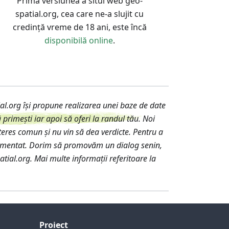
Prima versiunea a situl web geo-
spatial.org, cea care ne-a slujit cu
credință vreme de 18 ani, este încă
disponibilă online
.
tial.org își propune realizarea unei baze de date
primești iar apoi să oferi la randul tău
. Noi
teres comun și nu vin să dea verdicte. Pentru a
argumentat. Dorim să promovăm un dialog senin,
atial.org. Mai multe informații referitoare la
Proiect