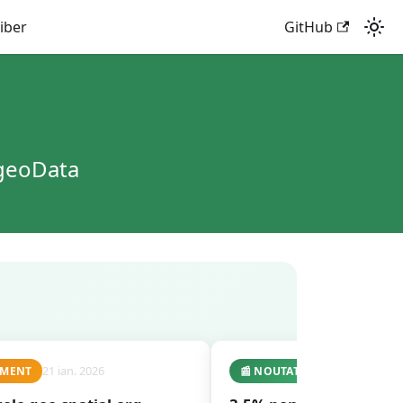
liber
GitHub
 geoData
21 ian. 2026
16 ian. 2026
IMENT
📰
NOUTATE