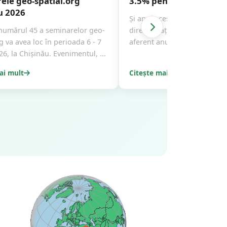
ele geo-spatial.org
3.5% pentru geo-spatia
u 2026
Și anul acesta aveți posibilit
 numărul 45 a seminarelor geo-
direcționați 3.5% din impozit
g va avea loc în perioada 6 - 7
aferent anului fiscal 2025 că
26, la Chișinău. Evenimentul,
...
ai mult
Citește mai mult