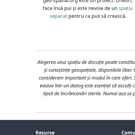
geo-spatial.org este un proiect. Uneori,
face însă pui și este nevoie de un
spațiu
separat
pentru ca puii să crească.
Alegerea unui spațiu de discuție poate constitui
și cunoștințe geospațiale, disponibile liber.
consideram important și modul în care oferi. S
evolua într-un dialog este esențial să asculț
lipsit de încrâncenări sterile. Numai așa se 
Resurse
Comu