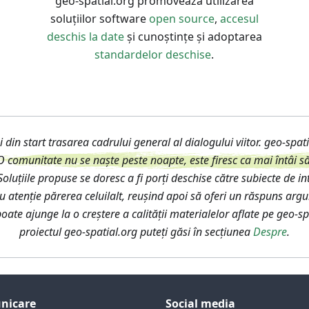
geo-spatial.org promovează utilizarea
soluțiilor software
open source
,
accesul
deschis la date
și cunoștințe și adoptarea
standardelor deschise
.
 din start trasarea cadrului general al dialogului viitor. geo-spa
O comunitate nu se naște peste noapte, este firesc ca mai întâi să 
oluțiile propuse se doresc a fi porți deschise către subiecte de in
i cu atenție părerea celuilalt, reușind apoi să oferi un răspuns 
poate ajunge la o creștere a calității materialelor aflate pe geo-sp
proiectul geo-spatial.org puteți găsi în secțiunea
Despre
.
nicare
Social media