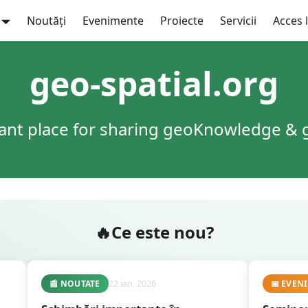
Noutăți
Evenimente
Proiecte
Servicii
Acces 
geo-spatial.org
ant place for sharing geoKnowledge &
Ce este nou?
22 ian. 2026
📰
NOUTATE
📅
EVEN