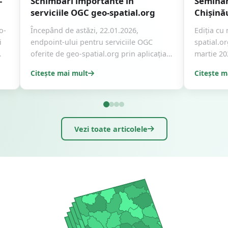
-
Schimbări importante în
Seminar
serviciile OGC geo-spatial.org
Chișină
o-
Începând de astăzi, 22.01.2026,
Ediția cu
i
endpoint-ului pentru serviciile OGC
spatial.or
oferite de geo-spatial.org prin aplicația
martie 20
GeoServer
...
Citește mai mult
Citește m
Vezi toate articolele