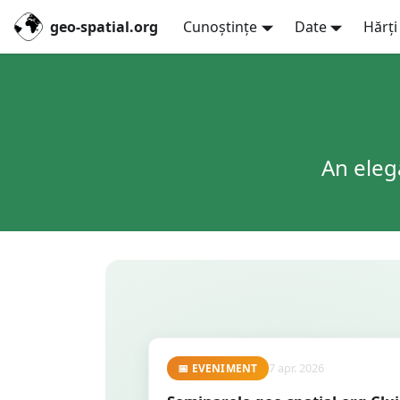
geo-spatial.org
Cunoștințe
Date
Hărți
An eleg
7 apr. 2026
📅
EVENIMENT