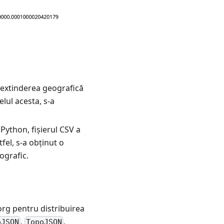
u extinderea geografică
felul acesta, s-a
 Python, fișierul CSV a
fel, s-a obținut o
ografic.
.org pentru distribuirea
,
,
oJSON
TopoJSON