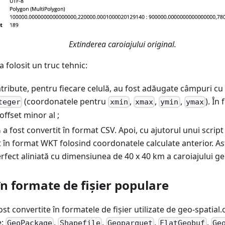
Extinderea caroiajului original.
 folosit un truc tehnic:
atribute, pentru fiecare celulă, au fost adăugate câmpuri c
(coordonatele pentru
,
,
,
). În 
teger
xmin
xmax
ymin
ymax
offset minor al ;
 a fost convertit în format CSV. Apoi, cu ajutorul unui script
t în format WKT folosind coordonatele calculate anterior. Ast
fect aliniată cu dimensiunea de 40 x 40 km a caroiajului ge
n formate de fișier populare
ost convertite în formatele de fișier utilizate de geo-spatial
e:
,
,
,
,
GeoPackage
Shapefile
Geoparquet
FlatGeobuf
Ge