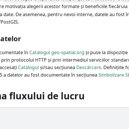
pre motivația alegerii acestor formate și beneficiile fiecărui
 la date. De asemenea, pentru nevoi interne, datele au fost î
PostGIS.
datelor
ocumentate în
Catalogul geo-spatial.org
și puse la dispoziți
rin protocolul HTTP și prin intermediul serviciilor standa
 accesați
Catalogul
și/sau secțiunea
Descărcare
. Definițiile 
 a datelor au fost documentate în secțiunea
Simbolizare S
 fluxului de lucru