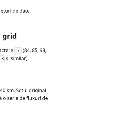
eturi de date
 grid
ractere
(84, 85, 98,
_c
și similar).
13
40 km. Setul original
 o serie de fluxuri de