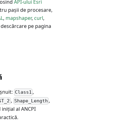
olosind
API-ului Esri
tru pașii de procesare,
L
,
mapshaper
,
curl
,
u descărcare pe pagina
ă
șnuit:
,
Class1
,
,
ST_2
Shape_Length
inițial al ANCPI
practică.