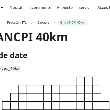
Noutăți
Evenimente
Proiecte
Servicii
Acces 
Procesări ETL
Caroiaje
Grid ANCPI 40km
 ANCPI 40km
de date
ncpi_40km