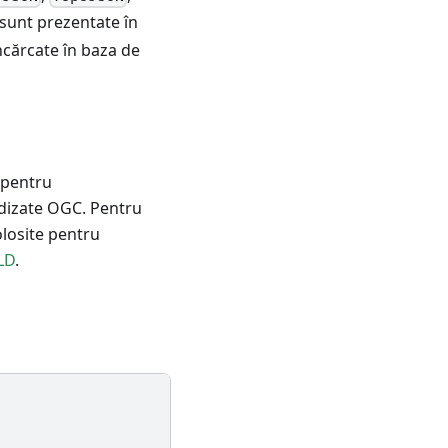
a sunt prezentate în
ncărcate în baza de
e pentru
rdizate OGC. Pentru
folosite pentru
LD
.