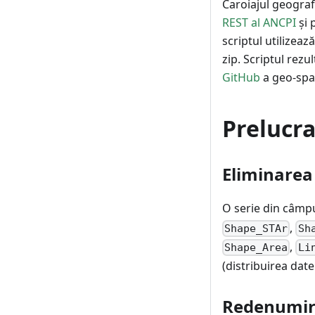
Caroiajul geograf
REST al ANCPI
și 
scriptul utilizeaz
zip. Scriptul rezu
GitHub
a geo-spat
Prelucra
Eliminarea
O serie din câmpu
,
Shape_STAr
Sh
,
Shape_Area
Li
(distribuirea date
Redenumire