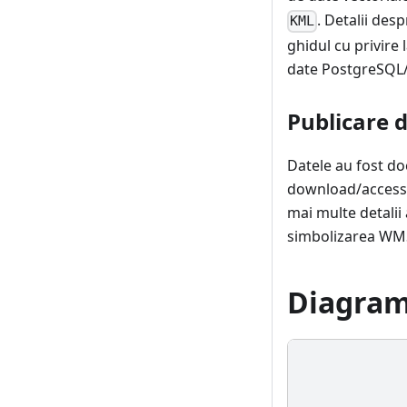
. Detalii des
KML
ghidul cu privire
date PostgreSQL/
Publicare 
Datele au fost d
download/access p
mai multe detalii
simbolizarea WMS
Diagrama