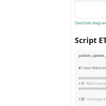
Deschide diagram
Script E
publish_update_
#!/usr/bin/z
############
#🛠 Publicar
############
#🎛 configura