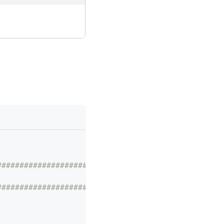
################################################
################################################