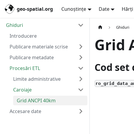
geo-spatial.org
Cunoștințe
Date
Hărți
Ghiduri
Ghiduri
Introducere
Grid
Publicare materiale scrise
Publicare metadate
Cod set 
Procesări ETL
Limite administrative
ro_grid_data_a
Caroiaje
Grid ANCPI 40km
Accesare date