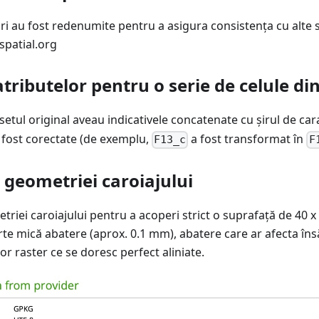
i au fost redenumite pentru a asigura consistența cu alte s
spatial.org
tributelor pentru o serie de celule din
 setul original aveau indicativele concatenate cu șirul de ca
u fost corectate (de exemplu,
a fost transformat în
F13_c
F
 geometriei caroiajului
riei caroiajului pentru a acoperi strict o suprafață de 40 x 
rte mică abatere (aprox. 0.1 mm), abatere care ar afecta însă
or raster ce se doresc perfect aliniate.