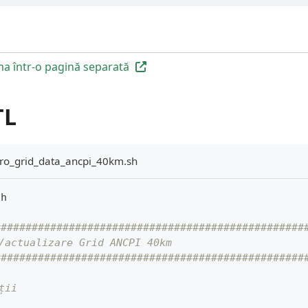
a într-o pagină separată
TL
ro_grid_data_ancpi_40km.sh
sh
##################################################
e/actualizare Grid ANCPI 40km
##################################################
ții