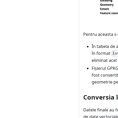
Pentru aceasta s-a
În tabela de 
în format
In
eliminat acel 
Fișierul GPKG
fost converti
geometrie per
Conversia î
Datele finale au f
de date vectorial