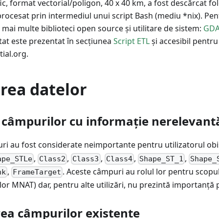
ic, format vectorial/poligon, 40 x 40 km, a fost descărcat f
procesat prin intermediul unui script Bash (mediu *nix). Pen
ă mai multe biblioteci open source și utilitare de sistem:
GDA
ltat este prezentat în secțiunea
Script ETL
și accesibil pentr
ial.org.
rea datelor
 câmpurilor cu informație nerelevant
ri au fost considerate neimportante pentru utilizatorul obi
,
,
,
,
,
ape_STLe
Class2
Class3
Class4
Shape_ST_1
Shape_
,
. Aceste câmpuri au rolul lor pentru scopul 
nk
FrameTarget
lor MNAT) dar, pentru alte utilizări, nu prezintă importanță 
a câmpurilor existente