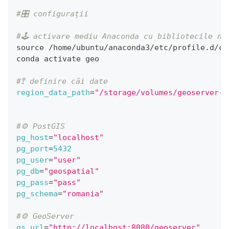
#🎛 configurații
#🕹 activare mediu Anaconda cu bibliotecile ne
source
 /home/ubuntu/anaconda3/etc/profile.d/co
conda activate geo
#🚏 definire căi date
region_data_path
=
"/storage/volumes/geoserver-1
#⚙️ PostGIS
pg_host
=
"localhost"
pg_port
=
5432
pg_user
=
"user"
pg_db
=
"geospatial"
pg_pass
=
"pass"
pg_schema
=
"romania"
#⚙️ GeoServer
gs_url
=
"http://localhost:8080/geoserver"