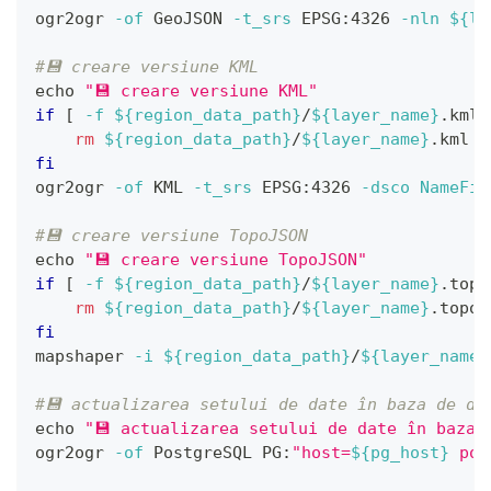
ogr2ogr 
-of
 GeoJSON 
-t_srs
 EPSG:4326 
-nln
${la
#💾 creare versiune KML
echo
"💾 creare versiune KML"
if
[
-f
${region_data_path}
/
${layer_name}
.kml 
rm
${region_data_path}
/
${layer_name}
.kml
fi
ogr2ogr 
-of
 KML 
-t_srs
 EPSG:4326 
-dsco
NameFie
#💾 creare versiune TopoJSON
echo
"💾 creare versiune TopoJSON"
if
[
-f
${region_data_path}
/
${layer_name}
.topo
rm
${region_data_path}
/
${layer_name}
.topoj
fi
mapshaper 
-i
${region_data_path}
/
${layer_name}
#💾 actualizarea setului de date în baza de da
echo
"💾 actualizarea setului de date în baza 
ogr2ogr 
-of
 PostgreSQL PG:
"host=
${pg_host}
 por