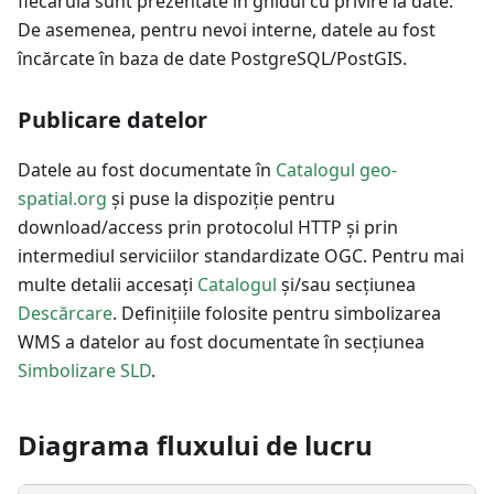
fiecăruia sunt prezentate în ghidul cu privire la date.
De asemenea, pentru nevoi interne, datele au fost
încărcate în baza de date PostgreSQL/PostGIS.
Publicare datelor
Datele au fost documentate în
Catalogul geo-
spatial.org
și puse la dispoziție pentru
download/access prin protocolul HTTP și prin
intermediul serviciilor standardizate OGC. Pentru mai
multe detalii accesați
Catalogul
și/sau secțiunea
Descărcare
. Definițiile folosite pentru simbolizarea
WMS a datelor au fost documentate în secțiunea
Simbolizare SLD
.
Diagrama fluxului de lucru