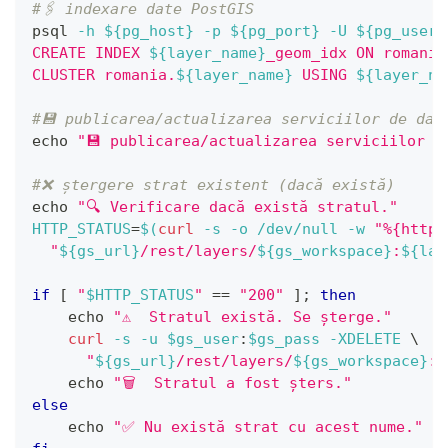
#🖇 indexare date PostGIS
psql 
-h
${pg_host}
-p
${pg_port}
-U
${pg_user}
CREATE INDEX 
${layer_name}
_geom_idx ON romania
CLUSTER romania.
${layer_name}
 USING 
${layer_na
#💾 publicarea/actualizarea serviciilor de dat
echo
"💾 publicarea/actualizarea serviciilor d
#❌ ștergere strat existent (dacă există)
echo
"🔍 Verificare dacă există stratul."
HTTP_STATUS
=
$(
curl
-s
-o
 /dev/null 
-w
"%{http_
"
${gs_url}
/rest/layers/
${gs_workspace}
:
${lay
if
[
"
$HTTP_STATUS
"
==
"200"
]
;
then
echo
"⚠️  Stratul există. Se șterge."
curl
-s
-u
$gs_user
:
$gs_pass
-XDELETE
\
"
${gs_url}
/rest/layers/
${gs_workspace}
:
$
echo
"🗑️  Stratul a fost șters."
else
echo
"✅ Nu există strat cu acest nume."