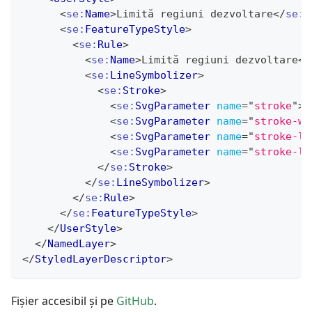
<
se:
Name
>
Limită regiuni dezvoltare
</
se:
N
<
se:
FeatureTypeStyle
>
<
se:
Rule
>
<
se:
Name
>
Limită regiuni dezvoltare
</
<
se:
LineSymbolizer
>
<
se:
Stroke
>
<
se:
SvgParameter
name
=
"
stroke
"
>
#
<
se:
SvgParameter
name
=
"
stroke-wi
<
se:
SvgParameter
name
=
"
stroke-li
<
se:
SvgParameter
name
=
"
stroke-li
</
se:
Stroke
>
</
se:
LineSymbolizer
>
</
se:
Rule
>
</
se:
FeatureTypeStyle
>
</
UserStyle
>
</
NamedLayer
>
</
StyledLayerDescriptor
>
Fișier accesibil și pe
GitHub
.