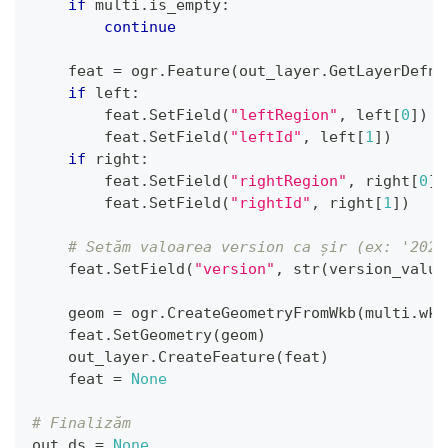
if
 multi
.
is_empty
:
continue
    feat 
=
 ogr
.
Feature
(
out_layer
.
GetLayerDefn
(
if
 left
:
        feat
.
SetField
(
"leftRegion"
,
 left
[
0
]
)
        feat
.
SetField
(
"leftId"
,
 left
[
1
]
)
if
 right
:
        feat
.
SetField
(
"rightRegion"
,
 right
[
0
]
)
        feat
.
SetField
(
"rightId"
,
 right
[
1
]
)
# Setăm valoarea version ca șir (ex: '2025
    feat
.
SetField
(
"version"
,
str
(
version_value
    geom 
=
 ogr
.
CreateGeometryFromWkb
(
multi
.
wkb
    feat
.
SetGeometry
(
geom
)
    out_layer
.
CreateFeature
(
feat
)
    feat 
=
None
# Finalizăm
out_ds 
=
None