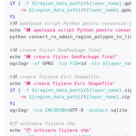
if
[
-f
${region_data_path}
/
${layer_name}
.gpkg
rm
${region_data_path}
/
${layer_name}
.gpkg
fi
#💾 apelează script Python pentru conversie și
echo
"💾 apelează script Python pentru convers
python convert_ro_admin_region_polygon_to_line
#💾 creare fișier GeoPackage final
echo
"💾 creare fișier GeoPackage final"
ogr2ogr 
-of
 GPKG 
-lco
FID
=
id 
-nln
${layer_name
#💾 creare fișiere Esri Shapefile
echo
"💾 creare fișiere Esri Shapefile"
if
[
-f
${region_data_path}
/
${layer_name}
.zip 
rm
${region_data_path}
/
${layer_name}
.zip
fi
ogr2ogr 
-lco
ENCODING
=
UTF-8 
-dialect
 sqlite 
-s
#📦 arhivare fișiere shp
echo
"📦 arhivare fișiere shp"