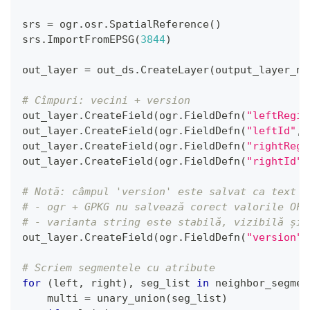
srs 
=
 ogr
.
osr
.
SpatialReference
(
)
srs
.
ImportFromEPSG
(
3844
)
out_layer 
=
 out_ds
.
CreateLayer
(
output_layer_na
# Cîmpuri: vecini + version
out_layer
.
CreateField
(
ogr
.
FieldDefn
(
"leftRegio
out_layer
.
CreateField
(
ogr
.
FieldDefn
(
"leftId"
,
 
out_layer
.
CreateField
(
ogr
.
FieldDefn
(
"rightRegi
out_layer
.
CreateField
(
ogr
.
FieldDefn
(
"rightId"
,
# Notă: câmpul 'version' este salvat ca text (
# - ogr + GPKG nu salvează corect valorile OFT
# - varianta string este stabilă, vizibilă și 
out_layer
.
CreateField
(
ogr
.
FieldDefn
(
"version"
,
# Scriem segmentele cu atribute
for
(
left
,
 right
)
,
 seg_list 
in
 neighbor_segmen
    multi 
=
 unary_union
(
seg_list
)