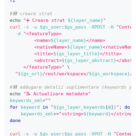
fi
#💾 creare strat
echo
"➕ Creare strat 
${layer_name}
"
curl
-s
-u
$gs_user
:
$gs_pass
-XPOST
-H
"Conten
-d
"<featureType>
         <name>
${layer_name}
</name>
         <nativeName>
${layer_name}
</nativeName
         <title>
${gs_layer_title}
</title>
         <abstract>
${gs_layer_abstract}
</abstr
     </featureType>"
\
"
${gs_url}
/rest/workspaces/
${gs_workspace}
/d
#💾 adăugare detalii suplimentare (keywords și
echo
"📝 Actualizare metadate"
keywords_xml
=
""
for
keyword
in
"
${gs_layer_keywords
[
@
]
}
"
;
do
keywords_xml
+=
"<string>
${keyword}
</string>
done
curl
-s
-u
$gs_user
:
$gs_pass
-XPUT
-H
"Content