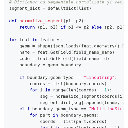
# Dicționar cu segmentele normalizate și vecin
segment_dict 
=
 defaultdict
(
list
)
def
normalize_segment
(
p1
,
 p2
)
:
return
(
p1
,
 p2
)
if
 p1 
<=
 p2 
else
(
p2
,
 p1
)
for
 feat 
in
 features
:
    geom 
=
 shape
(
json
.
loads
(
feat
.
geometry
(
)
.
Ex
    name 
=
 feat
.
GetField
(
field_name_name
)
    code 
=
 feat
.
GetField
(
field_name_id
)
    boundary 
=
 geom
.
boundary
if
 boundary
.
geom_type 
==
"LineString"
:
        coords 
=
list
(
boundary
.
coords
)
for
 i 
in
range
(
len
(
coords
)
-
1
)
:
            seg 
=
 normalize_segment
(
coords
[
i
]
,
            segment_dict
[
seg
]
.
append
(
(
name
,
 co
elif
 boundary
.
geom_type 
==
"MultiLineStrin
for
 part 
in
 boundary
.
geoms
:
            coords 
=
list
(
part
.
coords
)
for
 i 
in
range
(
len
(
coords
)
-
1
)
: