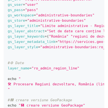
gs_user
=
"user"
gs_pass
=
"pass"
gs_workspace
=
"administrative-boundaries"
gs_store
=
"administrative-boundaries"
gs_layer_title
=
"Limite administrative - Regiun
gs_layer_abstract
=
"Set de date care conține li
gs_layer_keywords
=
(
"România"
"regiuni de dezvo
gs_layer_metadata_link
=
"https://services.geo-s
gs_layer_style
=
"administrative-boundaries:ro_a
#⚙️ Date
layer_name
=
"ro_admin_region_line"
echo
"
🛠 Procesare Regiuni dezvoltare, România (lini
"
#💾 creare versiune GeoPackage
echo
"💾 creare versiune GeoPackage"