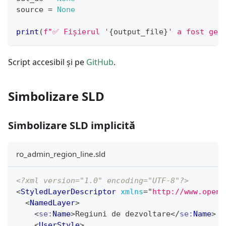
source 
=
None
print
(
f"✅ Fișierul '
{
output_file
}
' a fost gen
Script accesibil și pe
GitHub
.
Simbolizare SLD
Simbolizare SLD implicită
ro_admin_region_line.sld
<?xml version="1.0" encoding="UTF-8"?>
<
StyledLayerDescriptor
xmlns
=
"
http://www.openg
<
NamedLayer
>
<
se:
Name
>
Regiuni de dezvoltare
</
se:
Name
>
<
UserStyle
>