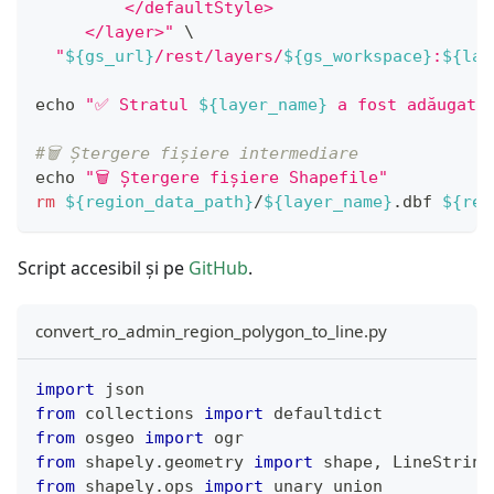
         </defaultStyle>
     </layer>"
\
"
${gs_url}
/rest/layers/
${gs_workspace}
:
${lay
echo
"✅ Stratul 
${layer_name}
 a fost adăugat 
#🗑️ Ștergere fișiere intermediare
echo
"🗑️ Ștergere fișiere Shapefile"
rm
${region_data_path}
/
${layer_name}
.dbf 
${reg
Script accesibil și pe
GitHub
.
convert_ro_admin_region_polygon_to_line.py
import
 json
from
 collections 
import
 defaultdict
from
 osgeo 
import
 ogr
from
 shapely
.
geometry 
import
 shape
,
 LineString
from
 shapely
.
ops 
import
 unary_union