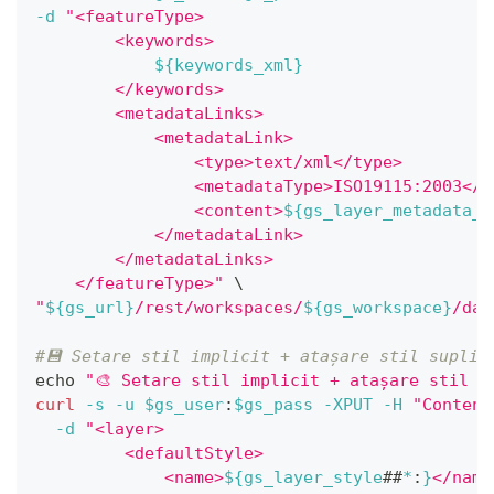
-d
"<featureType>
        <keywords>
${keywords_xml}
        </keywords>
        <metadataLinks>
            <metadataLink>
                <type>text/xml</type>
                <metadataType>ISO19115:2003</m
                <content>
${gs_layer_metadata_l
            </metadataLink>
        </metadataLinks>
    </featureType>"
\
"
${gs_url}
/rest/workspaces/
${gs_workspace}
/dat
#💾 Setare stil implicit + atașare stil suplim
echo
"🎨 Setare stil implicit + atașare stil s
curl
-s
-u
$gs_user
:
$gs_pass
-XPUT
-H
"Content
-d
"<layer>
         <defaultStyle>
             <name>
${gs_layer_style
##
*
:
}
</name