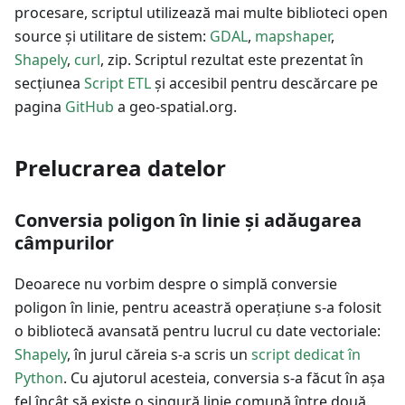
procesare, scriptul utilizează mai multe biblioteci open
source și utilitare de sistem:
GDAL
,
mapshaper
,
Shapely
,
curl
, zip. Scriptul rezultat este prezentat în
secțiunea
Script ETL
și accesibil pentru descărcare pe
pagina
GitHub
a geo-spatial.org.
Prelucrarea datelor
Conversia poligon în linie și adăugarea
câmpurilor
Deoarece nu vorbim despre o simplă conversie
poligon în linie, pentru aceastră operațiune s-a folosit
o bibliotecă avansată pentru lucrul cu date vectoriale:
Shapely
, în jurul căreia s-a scris un
script dedicat în
Python
. Cu ajutorul acesteia, conversia s-a făcut în așa
fel încât să existe o singură linie comună între două