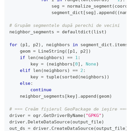
                seg 
=
 normalize_segment
(
coords
                segment_dict
[
seg
]
.
append
(
(
name
# Grupăm segmentele după perechi de vecini
neighbor_segments 
=
 defaultdict
(
list
)
for
(
p1
,
 p2
)
,
 neighbors 
in
 segment_dict
.
items
(
    geom 
=
 LineString
(
[
p1
,
 p2
]
)
if
len
(
neighbors
)
==
1
:
        key 
=
(
neighbors
[
0
]
,
None
)
elif
len
(
neighbors
)
==
2
:
        key 
=
tuple
(
sorted
(
neighbors
)
)
else
:
continue
    neighbor_segments
[
key
]
.
append
(
geom
)
# === Creăm fișierul GeoPackage de ieșire ===
driver 
=
 ogr
.
GetDriverByName
(
"GPKG"
)
driver
.
DeleteDataSource
(
output_file
)
out_ds 
=
 driver
.
CreateDataSource
(
output_file
)