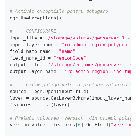
# Activăm excepțiile pentru debugare
ogr
.
UseExceptions
(
)
# === CONFIGURARE ===
input_file 
=
"/storage/volumes/geoserver-1-sto
input_layer_name 
=
"ro_admin_region_polygon"
field_name_name 
=
"name"
field_name_id 
=
"regionCode"
output_file 
=
"/storage/volumes/geoserver-1-st
output_layer_name 
=
"ro_admin_region_line_tmp"
# === Citim poligoanele și preluăm valoarea ve
source 
=
 ogr
.
Open
(
input_file
)
layer 
=
 source
.
GetLayerByName
(
input_layer_name
features 
=
list
(
layer
)
# Preluăm valoarea 'version' din primul poligo
version_value 
=
 features
[
0
]
.
GetField
(
"version"