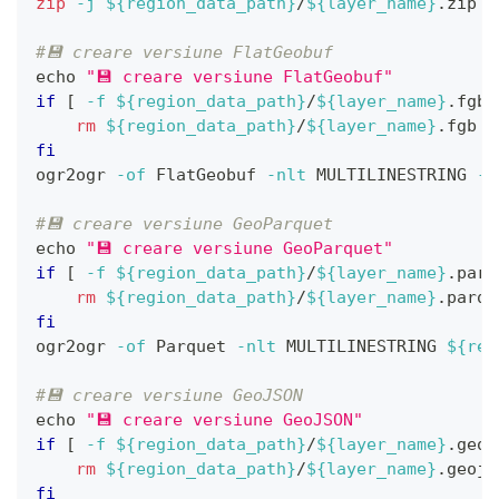
zip
-j
${region_data_path}
/
${layer_name}
.zip 
$
#💾 creare versiune FlatGeobuf
echo
"💾 creare versiune FlatGeobuf"
if
[
-f
${region_data_path}
/
${layer_name}
.fgb 
rm
${region_data_path}
/
${layer_name}
.fgb
fi
ogr2ogr 
-of
 FlatGeobuf 
-nlt
 MULTILINESTRING 
-n
#💾 creare versiune GeoParquet
echo
"💾 creare versiune GeoParquet"
if
[
-f
${region_data_path}
/
${layer_name}
.parq
rm
${region_data_path}
/
${layer_name}
.parqu
fi
ogr2ogr 
-of
 Parquet 
-nlt
 MULTILINESTRING 
${reg
#💾 creare versiune GeoJSON
echo
"💾 creare versiune GeoJSON"
if
[
-f
${region_data_path}
/
${layer_name}
.geoj
rm
${region_data_path}
/
${layer_name}
.geojs
fi