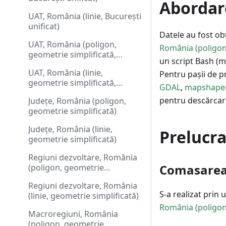
Abordar
UAT, România (linie, București
unificat)
Datele au fost ob
UAT, România (poligon,
România (poligon
geometrie simplificată,
un script Bash (me
București unificat)
UAT, România (linie,
Pentru pașii de pr
geometrie simplificată,
GDAL
,
mapshape
București unificat)
pentru descărca
Județe, România (poligon,
geometrie simplificată)
Județe, România (linie,
Prelucra
geometrie simplificată)
Regiuni dezvoltare, România
Comasarea 
(poligon, geometrie
simplificată)
Regiuni dezvoltare, România
S-a realizat prin
(linie, geometrie simplificată)
România (poligon
Macroregiuni, România
(poligon, geometrie