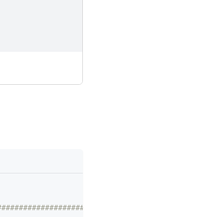
################################################