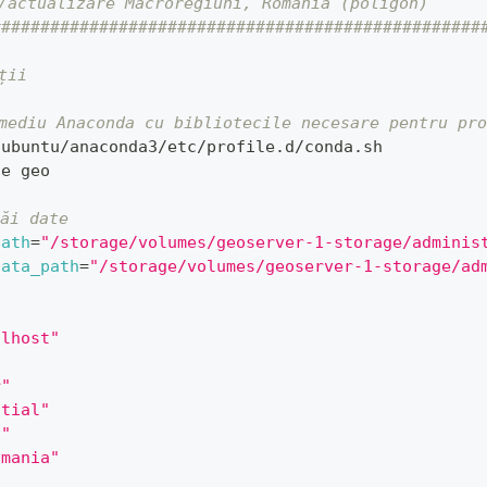
e/actualizare Macroregiuni, România (poligon)
##################################################
ții
 mediu Anaconda cu bibliotecile necesare pentru pr
/ubuntu/anaconda3/etc/profile.d/conda.sh
te geo
căi date
path
=
"/storage/volumes/geoserver-1-storage/adminis
data_path
=
"/storage/volumes/geoserver-1-storage/ad
alhost"
r"
atial"
s"
omania"