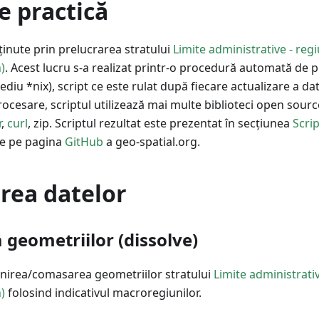
e practică
ținute prin prelucrarea stratului
Limite administrative - regi
)
. Acest lucru s-a realizat printr-o procedură automată de 
diu *nix), script ce este rulat după fiecare actualizare a da
ocesare, scriptul utilizează mai multe biblioteci open source
r
,
curl
, zip. Scriptul rezultat este prezentat în secțiunea
Scrip
re pe pagina
GitHub
a geo-spatial.org.
rea datelor
geometriilor (dissolve)
 unirea/comasarea geometriilor stratului
Limite administrativ
)
folosind indicativul macroregiunilor.