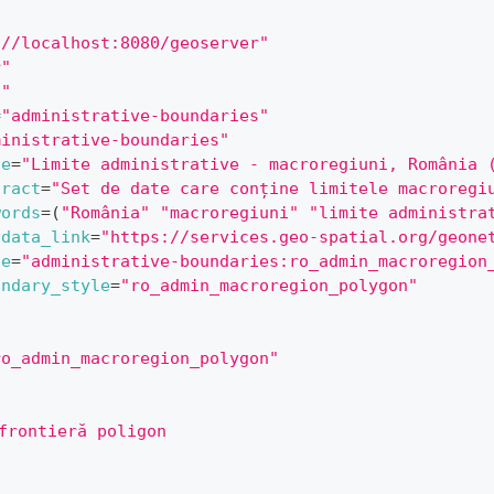
://localhost:8080/geoserver"
r"
s"
=
"administrative-boundaries"
ministrative-boundaries"
le
=
"Limite administrative - macroregiuni, România 
tract
=
"Set de date care conține limitele macroregi
words
=
(
"România"
"macroregiuni"
"limite administra
adata_link
=
"https://services.geo-spatial.org/geone
le
=
"administrative-boundaries:ro_admin_macroregion
ondary_style
=
"ro_admin_macroregion_polygon"
ro_admin_macroregion_polygon"
frontieră poligon