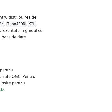
entru distribuirea de
,
,
.
ON
TopoJSON
KML
 prezentate în ghidul cu
n baza de date
e pentru
rdizate OGC. Pentru
folosite pentru
LD
.