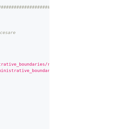
################################################
ocesare
trative_boundaries/region"
ministrative_boundaries/macroregion"