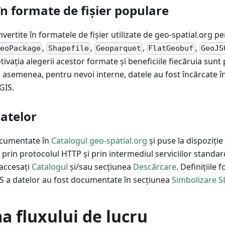
n formate de fișier populare
vertite în formatele de fișier utilizate de geo-spatial.org p
,
,
,
,
GeoPackage
Shapefile
Geoparquet
FlatGeobuf
GeoJS
ivația alegerii acestor formate și beneficiile fiecăruia sunt
De asemenea, pentru nevoi interne, datele au fost încărcate î
GIS.
datelor
ocumentate în
Catalogul geo-spatial.org
și puse la dispoziți
rin protocolul HTTP și prin intermediul serviciilor standa
 accesați
Catalogul
și/sau secțiunea
Descărcare
. Definițiile 
 a datelor au fost documentate în secțiunea
Simbolizare S
 fluxului de lucru