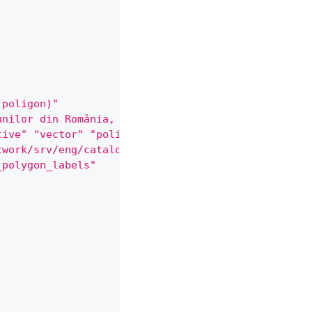
(poligon)"
unilor din România, în format vectorial de tip pol
tive"
"vector"
"poligon"
)
twork/srv/eng/catalog.search#/metadata/168c15e4-67
_polygon_labels"