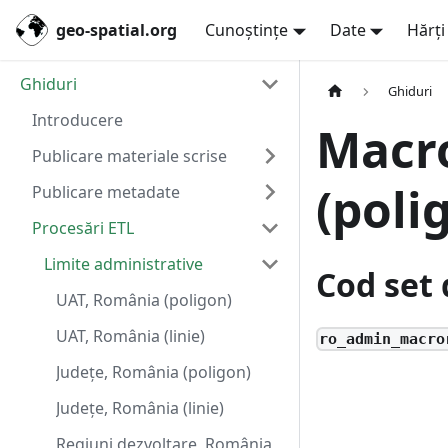
geo-spatial.org
Cunoștințe
Date
Hărți
Ghiduri
Ghiduri
Introducere
Macr
Publicare materiale scrise
(poli
Publicare metadate
Procesări ETL
Limite administrative
Cod set 
UAT, România (poligon)
UAT, România (linie)
ro_admin_macro
Județe, România (poligon)
Județe, România (linie)
Regiuni dezvoltare, România