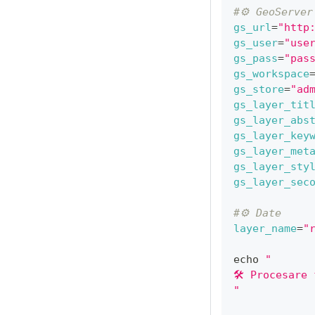
#⚙️ GeoServer
gs_url
=
"http
gs_user
=
"use
gs_pass
=
"pas
gs_workspace
gs_store
=
"ad
gs_layer_tit
gs_layer_abs
gs_layer_key
gs_layer_met
gs_layer_sty
gs_layer_sec
#⚙️ Date
layer_name
=
"
echo
"
🛠 Procesare 
"