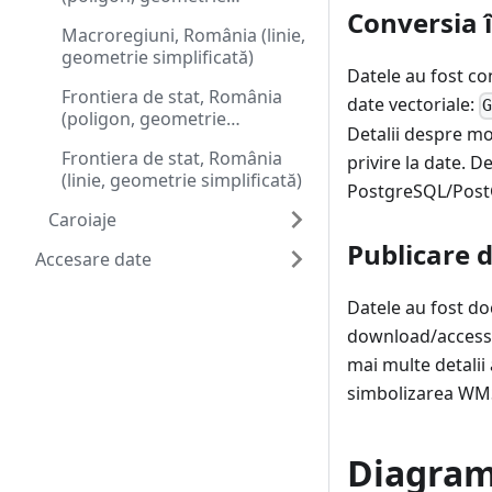
Conversia î
simplificată)
Macroregiuni, România (linie,
geometrie simplificată)
Datele au fost con
Frontiera de stat, România
date vectoriale:
(poligon, geometrie
Detalii despre mot
simplificată)
Frontiera de stat, România
privire la date. 
(linie, geometrie simplificată)
PostgreSQL/Post
Caroiaje
Publicare 
Accesare date
Datele au fost d
download/access p
mai multe detalii
simbolizarea WMS
Diagrama