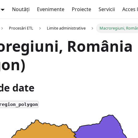
Noutăți
Evenimente
Proiecte
Servicii
Acces 
Procesări ETL
Limite administrative
Macroregiuni, Român
oregiuni, România
gon)
de date
region_polygon