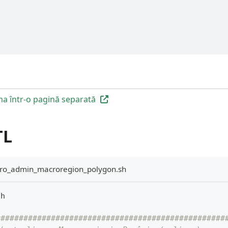
a într-o pagină separată
TL
_ro_admin_macroregion_polygon.sh
sh
##################################################