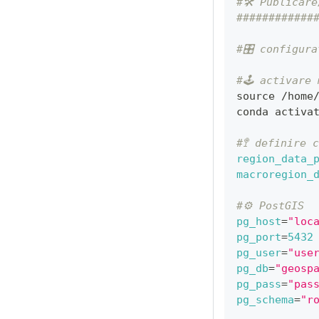
#🛠 Publicar
############
#🎛 configura
#🕹 activare
source
 /home
conda activa
#🚏 definire 
region_data_
macroregion_
#⚙️ PostGIS
pg_host
=
"loc
pg_port
=
5432
pg_user
=
"use
pg_db
=
"geosp
pg_pass
=
"pas
pg_schema
=
"r