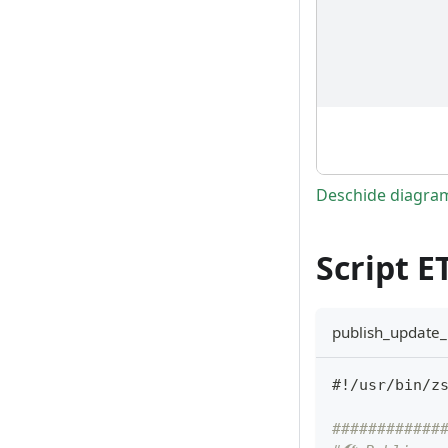
Deschide diagram
Script E
publish_update
#!/usr/bin/z
############