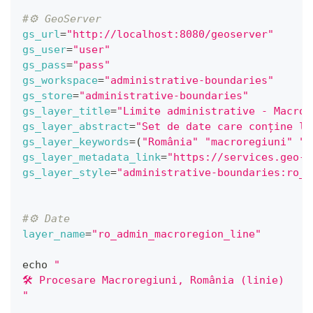
#⚙️ GeoServer
gs_url
=
"http://localhost:8080/geoserver"
gs_user
=
"user"
gs_pass
=
"pass"
gs_workspace
=
"administrative-boundaries"
gs_store
=
"administrative-boundaries"
gs_layer_title
=
"Limite administrative - Macror
gs_layer_abstract
=
"Set de date care conține li
gs_layer_keywords
=
(
"România"
"macroregiuni"
"l
gs_layer_metadata_link
=
"https://services.geo-s
gs_layer_style
=
"administrative-boundaries:ro_a
#⚙️ Date
layer_name
=
"ro_admin_macroregion_line"
echo
"
🛠 Procesare Macroregiuni, România (linie)
"