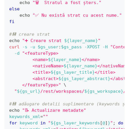
echo
"🗑️  Stratul a fost șters."
else
echo
"✅ Nu există strat cu acest nume."
fi
#💾 creare strat
echo
"➕ Creare strat 
${layer_name}
"
curl
-s
-u
$gs_user
:
$gs_pass
-XPOST
-H
"Conten
-d
"<featureType>
         <name>
${layer_name}
</name>
         <nativeName>
${layer_name}
</nativeName
         <title>
${gs_layer_title}
</title>
         <abstract>
${gs_layer_abstract}
</abstr
     </featureType>"
\
"
${gs_url}
/rest/workspaces/
${gs_workspace}
/d
#💾 adăugare detalii suplimentare (keywords și
echo
"📝 Actualizare metadate"
keywords_xml
=
""
for
keyword
in
"
${gs_layer_keywords
[
@
]
}
"
;
do