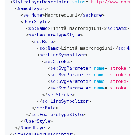
<
StyledLayerDescriptor
xmlns
=
"
http://www.openg
<
NamedLayer
>
<
se:
Name
>
Macroregiuni
</
se:
Name
>
<
UserStyle
>
<
se:
Name
>
Limită macroregiuni
</
se:
Name
>
<
se:
FeatureTypeStyle
>
<
se:
Rule
>
<
se:
Name
>
Limită macroregiuni
</
se:
Nam
<
se:
LineSymbolizer
>
<
se:
Stroke
>
<
se:
SvgParameter
name
=
"
stroke
"
>
#
<
se:
SvgParameter
name
=
"
stroke-wi
<
se:
SvgParameter
name
=
"
stroke-li
<
se:
SvgParameter
name
=
"
stroke-li
</
se:
Stroke
>
</
se:
LineSymbolizer
>
</
se:
Rule
>
</
se:
FeatureTypeStyle
>
</
UserStyle
>
</
NamedLayer
>
</
StyledLayerDescriptor
>