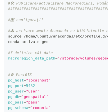
#🛠 Publicare/actualizare Macroregiuni, Români
##############################################
#🎛 configurații
#🕹 activare mediu Anaconda cu bibliotecile ne
source
 /home/ubuntu/anaconda3/etc/profile.d/co
conda activate geo
#🚏 definire căi date
macroregion_data_path
=
"/storage/volumes/geoser
#⚙️ PostGIS
pg_host
=
"localhost"
pg_port
=
5432
pg_user
=
"user"
pg_db
=
"geospatial"
pg_pass
=
"pass"
pg_schema
=
"romania"