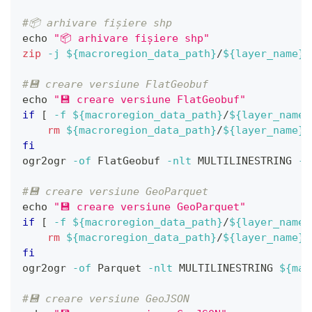
#📦 arhivare fișiere shp
echo
"📦 arhivare fișiere shp"
zip
-j
${macroregion_data_path}
/
${layer_name}
.
#💾 creare versiune FlatGeobuf
echo
"💾 creare versiune FlatGeobuf"
if
[
-f
${macroregion_data_path}
/
${layer_name}
rm
${macroregion_data_path}
/
${layer_name}
.
fi
ogr2ogr 
-of
 FlatGeobuf 
-nlt
 MULTILINESTRING 
-n
#💾 creare versiune GeoParquet
echo
"💾 creare versiune GeoParquet"
if
[
-f
${macroregion_data_path}
/
${layer_name}
rm
${macroregion_data_path}
/
${layer_name}
.
fi
ogr2ogr 
-of
 Parquet 
-nlt
 MULTILINESTRING 
${mac
#💾 creare versiune GeoJSON