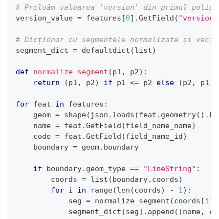
# Preluăm valoarea 'version' din primul poligo
version_value 
=
 features
[
0
]
.
GetField
(
"version"
# Dicționar cu segmentele normalizate și vecin
segment_dict 
=
 defaultdict
(
list
)
def
normalize_segment
(
p1
,
 p2
)
:
return
(
p1
,
 p2
)
if
 p1 
<=
 p2 
else
(
p2
,
 p1
)
for
 feat 
in
 features
:
    geom 
=
 shape
(
json
.
loads
(
feat
.
geometry
(
)
.
Ex
    name 
=
 feat
.
GetField
(
field_name_name
)
    code 
=
 feat
.
GetField
(
field_name_id
)
    boundary 
=
 geom
.
boundary
if
 boundary
.
geom_type 
==
"LineString"
:
        coords 
=
list
(
boundary
.
coords
)
for
 i 
in
range
(
len
(
coords
)
-
1
)
:
            seg 
=
 normalize_segment
(
coords
[
i
]
,
            segment_dict
[
seg
]
.
append
(
(
name
,
 co