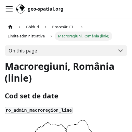
geo-spatial.org
Ghiduri
Procesări ETL
Limite administrative
Macroregiuni, România (linie)
On this page
Macroregiuni, România
(linie)
Cod set de date
ro_admin_macroregion_line