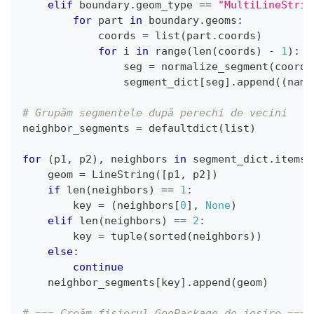
elif
 boundary
.
geom_type 
==
"MultiLineStrin
for
 part 
in
 boundary
.
geoms
:
            coords 
=
list
(
part
.
coords
)
for
 i 
in
range
(
len
(
coords
)
-
1
)
:
                seg 
=
 normalize_segment
(
coords
                segment_dict
[
seg
]
.
append
(
(
name
# Grupăm segmentele după perechi de vecini
neighbor_segments 
=
 defaultdict
(
list
)
for
(
p1
,
 p2
)
,
 neighbors 
in
 segment_dict
.
items
(
    geom 
=
 LineString
(
[
p1
,
 p2
]
)
if
len
(
neighbors
)
==
1
:
        key 
=
(
neighbors
[
0
]
,
None
)
elif
len
(
neighbors
)
==
2
:
        key 
=
tuple
(
sorted
(
neighbors
)
)
else
:
continue
    neighbor_segments
[
key
]
.
append
(
geom
)
# === Creăm fișierul GeoPackage de ieșire ===