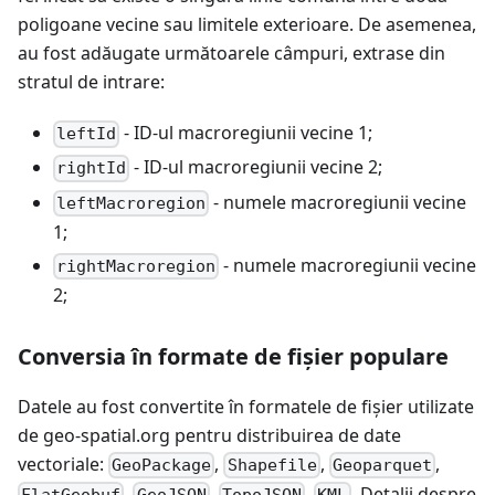
poligoane vecine sau limitele exterioare. De asemenea,
au fost adăugate următoarele câmpuri, extrase din
stratul de intrare:
- ID-ul macroregiunii vecine 1;
leftId
- ID-ul macroregiunii vecine 2;
rightId
- numele macroregiunii vecine
leftMacroregion
1;
- numele macroregiunii vecine
rightMacroregion
2;
Conversia în formate de fișier populare
Datele au fost convertite în formatele de fișier utilizate
de geo-spatial.org pentru distribuirea de date
vectoriale:
,
,
,
GeoPackage
Shapefile
Geoparquet
,
,
,
. Detalii despre