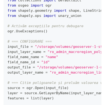
from
 collections 
import
 defaultdict
from
 osgeo 
import
 ogr
from
 shapely
.
geometry 
import
 shape
,
 LineString
from
 shapely
.
ops 
import
 unary_union
# Activăm excepțiile pentru debugare
ogr
.
UseExceptions
(
)
# === CONFIGURARE ===
input_file 
=
"/storage/volumes/geoserver-1-sto
input_layer_name 
=
"ro_admin_macroregion_polyg
field_name_name 
=
"name"
field_name_id 
=
"id"
output_file 
=
"/storage/volumes/geoserver-1-st
output_layer_name 
=
"ro_admin_macroregion_line
# === Citim poligoanele și preluăm valoarea ve
source 
=
 ogr
.
Open
(
input_file
)
layer 
=
 source
.
GetLayerByName
(
input_layer_name
features 
=
list
(
layer
)