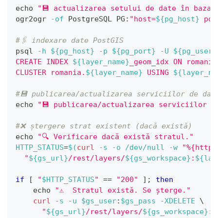
echo
"💾 actualizarea setului de date în baza 
ogr2ogr 
-of
 PostgreSQL PG:
"host=
${pg_host}
 por
#🖇 indexare date PostGIS
psql 
-h
${pg_host}
-p
${pg_port}
-U
${pg_user}
CREATE INDEX 
${layer_name}
_geom_idx ON romania
CLUSTER romania.
${layer_name}
 USING 
${layer_na
#💾 publicarea/actualizarea serviciilor de dat
echo
"💾 publicarea/actualizarea serviciilor d
#❌ ștergere strat existent (dacă există)
echo
"🔍 Verificare dacă există stratul."
HTTP_STATUS
=
$(
curl
-s
-o
 /dev/null 
-w
"%{http_
"
${gs_url}
/rest/layers/
${gs_workspace}
:
${lay
if
[
"
$HTTP_STATUS
"
==
"200"
]
;
then
echo
"⚠️  Stratul există. Se șterge."
curl
-s
-u
$gs_user
:
$gs_pass
-XDELETE
\
"
${gs_url}
/rest/layers/
${gs_workspace}
:
$