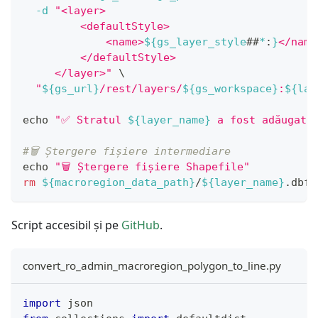
-d
"<layer>
         <defaultStyle>
             <name>
${gs_layer_style
##
*
:
}
</name
         </defaultStyle>
     </layer>"
\
"
${gs_url}
/rest/layers/
${gs_workspace}
:
${lay
echo
"✅ Stratul 
${layer_name}
 a fost adăugat 
#🗑️ Ștergere fișiere intermediare
echo
"🗑️ Ștergere fișiere Shapefile"
rm
${macroregion_data_path}
/
${layer_name}
.dbf 
Script accesibil și pe
GitHub
.
convert_ro_admin_macroregion_polygon_to_line.py
import
 json