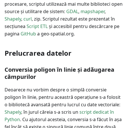
procesare, scriptul utilizează mai multe biblioteci open
source și utilitare de sistem:
GDAL
,
mapshaper
,
Shapely
,
curl
, zip. Scriptul rezultat este prezentat în
secțiunea
Script ETL
și accesibil pentru descărcare pe
pagina
GitHub
a geo-spatial.org.
Prelucrarea datelor
Conversia poligon în linie și adăugarea
câmpurilor
Deoarece nu vorbim despre o simplă conversie
poligon în linie, pentru aceastră operațiune s-a folosit
o bibliotecă avansată pentru lucrul cu date vectoriale:
Shapely
, în jurul căreia s-a scris un
script dedicat în
Python
. Cu ajutorul acesteia, conversia s-a făcut în așa
fel încât să existe o singură linie comună între două