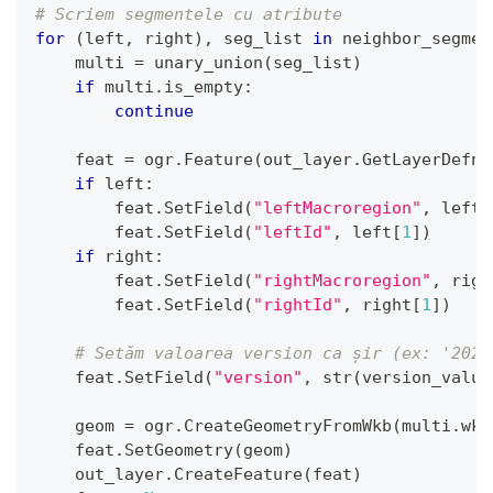
# Scriem segmentele cu atribute
for
(
left
,
 right
)
,
 seg_list 
in
 neighbor_segmen
    multi 
=
 unary_union
(
seg_list
)
if
 multi
.
is_empty
:
continue
    feat 
=
 ogr
.
Feature
(
out_layer
.
GetLayerDefn
(
if
 left
:
        feat
.
SetField
(
"leftMacroregion"
,
 left
[
        feat
.
SetField
(
"leftId"
,
 left
[
1
]
)
if
 right
:
        feat
.
SetField
(
"rightMacroregion"
,
 righ
        feat
.
SetField
(
"rightId"
,
 right
[
1
]
)
# Setăm valoarea version ca șir (ex: '2025
    feat
.
SetField
(
"version"
,
str
(
version_value
    geom 
=
 ogr
.
CreateGeometryFromWkb
(
multi
.
wkb
    feat
.
SetGeometry
(
geom
)
    out_layer
.
CreateFeature
(
feat
)