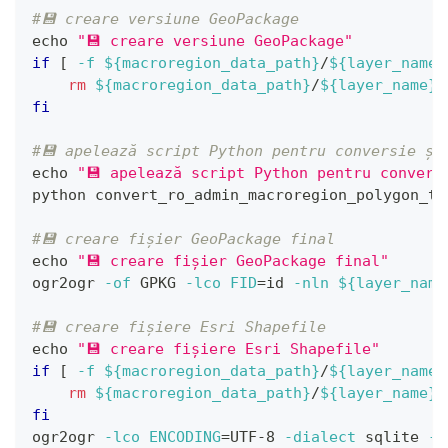
#💾 creare versiune GeoPackage
echo
"💾 creare versiune GeoPackage"
if
[
-f
${macroregion_data_path}
/
${layer_name}
rm
${macroregion_data_path}
/
${layer_name}
.
fi
#💾 apelează script Python pentru conversie și
echo
"💾 apelează script Python pentru convers
python convert_ro_admin_macroregion_polygon_to
#💾 creare fișier GeoPackage final
echo
"💾 creare fișier GeoPackage final"
ogr2ogr 
-of
 GPKG 
-lco
FID
=
id 
-nln
${layer_name
#💾 creare fișiere Esri Shapefile
echo
"💾 creare fișiere Esri Shapefile"
if
[
-f
${macroregion_data_path}
/
${layer_name}
rm
${macroregion_data_path}
/
${layer_name}
.
fi
ogr2ogr 
-lco
ENCODING
=
UTF-8 
-dialect
 sqlite 
-s