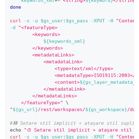
keywords_xml
+=
"<string>
${keyword}
</string>
done
curl
-s
-u
$gs_user
:
$gs_pass
-XPUT
-H
"Content
-d
"<featureType>
        <keywords>
${keywords_xml}
        </keywords>
        <metadataLinks>
            <metadataLink>
                <type>text/xml</type>
                <metadataType>ISO19115:2003</m
                <content>
${gs_layer_metadata_l
            </metadataLink>
        </metadataLinks>
    </featureType>"
\
"
${gs_url}
/rest/workspaces/
${gs_workspace}
/dat
#💾 Setare stil implicit + atașare stil suplim
echo
"🎨 Setare stil implicit + atașare stil s
curl
-s
-u
$gs_user
:
$gs_pass
-XPUT
-H
"Content