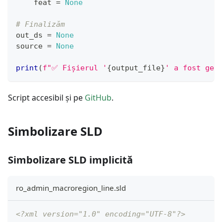
    feat 
=
None
# Finalizăm
out_ds 
=
None
source 
=
None
print
(
f"✅ Fișierul '
{
output_file
}
' a fost gen
Script accesibil și pe
GitHub
.
Simbolizare SLD
Simbolizare SLD implicită
ro_admin_macroregion_line.sld
<?xml version="1.0" encoding="UTF-8"?>