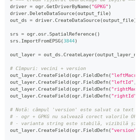
driver 
=
 ogr
.
GetDriverByName
(
"GPKG"
)
driver
.
DeleteDataSource
(
output_file
)
out_ds 
=
 driver
.
CreateDataSource
(
output_file
)
srs 
=
 ogr
.
osr
.
SpatialReference
(
)
srs
.
ImportFromEPSG
(
3844
)
out_layer 
=
 out_ds
.
CreateLayer
(
output_layer_na
# Cîmpuri: vecini + version
out_layer
.
CreateField
(
ogr
.
FieldDefn
(
"leftMacro
out_layer
.
CreateField
(
ogr
.
FieldDefn
(
"leftId"
,
 
out_layer
.
CreateField
(
ogr
.
FieldDefn
(
"rightMacr
out_layer
.
CreateField
(
ogr
.
FieldDefn
(
"rightId"
,
# Notă: câmpul 'version' este salvat ca text (
# - ogr + GPKG nu salvează corect valorile OFT
# - varianta string este stabilă, vizibilă și 
out_layer
.
CreateField
(
ogr
.
FieldDefn
(
"version"
,