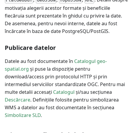
FlatGeobuf
GeoJSON
TopoJSON
KML
motivația alegerii acestor formate și beneficiile
fiecăruia sunt prezentate în ghidul cu privire la date.
De asemenea, pentru nevoi interne, datele au fost
încărcate în baza de date PostgreSQL/PostGIS.
Publicare datelor
Datele au fost documentate în
Catalogul geo-
spatial.org
și puse la dispoziție pentru
download/access prin protocolul HTTP și prin
intermediul serviciilor standardizate OGC. Pentru mai
multe detalii accesați
Catalogul
și/sau secțiunea
Descărcare
. Definițiile folosite pentru simbolizarea
WMS a datelor au fost documentate în secțiunea
Simbolizare SLD
.