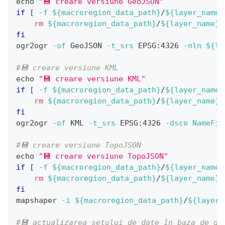
echo
"💾 creare versiune GeoJSON"
if
[
-f
${macroregion_data_path}
/
${layer_name}
rm
${macroregion_data_path}
/
${layer_name}
.
fi
ogr2ogr 
-of
 GeoJSON 
-t_srs
 EPSG:4326 
-nln
${la
#💾 creare versiune KML
echo
"💾 creare versiune KML"
if
[
-f
${macroregion_data_path}
/
${layer_name}
rm
${macroregion_data_path}
/
${layer_name}
.
fi
ogr2ogr 
-of
 KML 
-t_srs
 EPSG:4326 
-dsco
NameFie
#💾 creare versiune TopoJSON
echo
"💾 creare versiune TopoJSON"
if
[
-f
${macroregion_data_path}
/
${layer_name}
rm
${macroregion_data_path}
/
${layer_name}
.
fi
mapshaper 
-i
${macroregion_data_path}
/
${layer_
#💾 actualizarea setului de date în baza de da